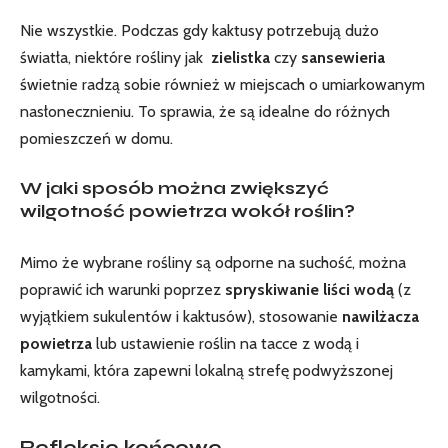
Nie wszystkie. Podczas gdy kaktusy potrzebują‌ dużo
światła, niektóre ⁢rośliny jak ⁢
zielistka
czy
sansewieria
świetnie radzą sobie również w miejscach o ⁣umiarkowanym
⁤nasłonecznieniu. To sprawia, że są idealne⁣ do różnych
pomieszczeń w domu.
W⁢ jaki sposób można zwiększyć
wilgotność powietrza wokół roślin?
Mimo że wybrane rośliny są odporne na suchość, można
poprawić ‌ich⁤ warunki poprzez
spryskiwanie liści ​wodą
(z
wyjątkiem sukulentów ‍i kaktusów), stosowanie
nawilżacza
powietrza
lub ustawienie roślin na tacce z wodą⁤ i
kamykami, która⁣ zapewni lokalną strefę podwyższonej‍
wilgotności.
Refleksje końcowe