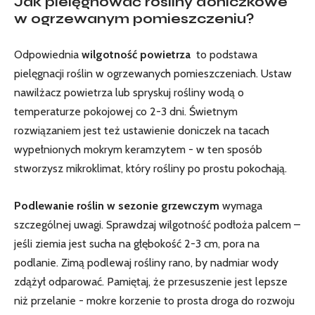
Jak pielęgnować rośliny doniczkowe
w ogrzewanym pomieszczeniu?
Odpowiednia
wilgotność powietrza
​ to podstawa
pielęgnacji roślin w ogrzewanych pomieszczeniach. Ustaw
nawilżacz powietrza lub spryskuj rośliny‌ wodą o
temperaturze pokojowej co 2-3 dni. Świetnym
rozwiązaniem jest też ⁣ustawienie doniczek na tacach
wypełnionych mokrym keramzytem -‌ w ten sposób
stworzysz mikroklimat, który rośliny po prostu pokochają.
Podlewanie roślin w sezonie ⁣grzewczym
wymaga
szczególnej uwagi. ‌Sprawdzaj wilgotność podłoża palcem –
jeśli ziemia jest‍ sucha na głębokość⁤ 2-3 cm, pora⁢ na
podlanie. Zimą podlewaj rośliny rano, by nadmiar wody
zdążył odparować. ‌Pamiętaj, że ‌przesuszenie jest lepsze​
niż przelanie ‍- mokre korzenie to prosta droga do‍ rozwoju