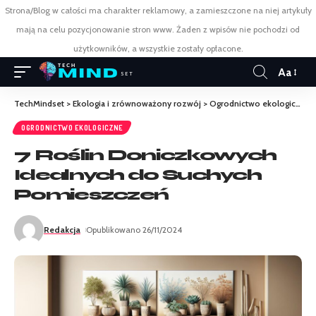
Strona/Blog w całości ma charakter reklamowy, a zamieszczone na niej artykuły
mają na celu pozycjonowanie stron www. Żaden z wpisów nie pochodzi od
użytkowników, a wszystkie zostały opłacone.
Aa
TechMindset
>
Ekologia i zrównoważony rozwój
>
Ogrodnictwo ekologiczne
OGRODNICTWO EKOLOGICZNE
7 Roślin Doniczkowych
Idealnych do Suchych
Pomieszczeń
Redakcja
Opublikowano 26/11/2024