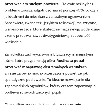
przetrwania w suchym powietrzu
. ‍Te dwie rośliny bez
problemu znoszą wilgotność ⁣nawet⁢ poniżej 40%, co czyni
je​ idealnymi do mieszkań z centralnym⁣ ogrzewaniem.
Sansewiera, zwana też „językiem teściowej”, ma sztywne,
wzniesione liście, które skutecznie magazynują wodę,⁢ dzięki
czemu przetrwa nawet dwutygodniową nieobecność
właściciela.
Zamiokulkas ⁤zachwyca swoimi błyszczącymi, mięsistymi
liśćmi, które przypominają pióra.
Roślina ta potrafi
przetrwać w naprawdę ekstremalnych warunkach
–
zniesie zarówno mocno przesuszone powietrze, jak i
sporadyczne podlewanie. To idealne rozwiązanie dla
zapominalskich ogrodników, którzy czasem zapominają o⁢
podlewaniu swoich zielonych pupili.
Obie rośliny mają dodatkowy atut –
skutecznie