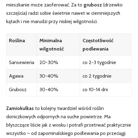
mieszkanie może zaoferować. Za ‍to
grubosz
(drzewko
szczęścia) radzi sobie świetnie⁤ nawet w ciemniejszych
kątach i nie marudzi przy niskiej wilgotności.
Roślina
Minimalna
Częstotliwość
wilgotność
podlewania
Sansewieria
20-30%
co‌ 2-3 ⁤tygodnie
Agawa
30-40%
co 2 tygodnie
Grubosz
30-40%
co 10-14 dni
Zamiokulkas
to kolejny‌ twardziel wśród roślin​
doniczkowych odpornych na suche powietrze. Ma
błyszczące ‍liście jak z wosku i‌ potrafi przetrwać praktycznie
wszystko – od zapominalskiego podlewania po⁢ przeciągi.‌