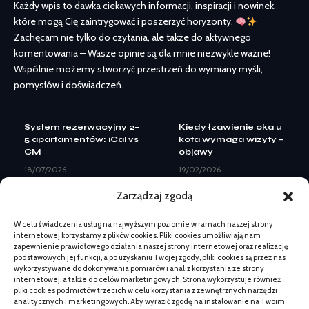
Każdy wpis to dawka ciekawych informacji, inspiracji i nowinek,
które mogą Cię zaintrygować i poszerzyć horyzonty.
Zachęcam nie tylko do czytania, ale także do aktywnego
komentowania – Wasze opinie są dla mnie niezwykle ważne!
Wspólnie możemy stworzyć przestrzeń do wymiany myśli,
pomysłów i doświadczeń.
System rezerwacyjny 2–
Kiedy łzawienie oka u
5 apartamentów: iCal vs
kota wymaga wizyty –
CM
objawy
18/07/2026
19/02/2026
Landing page pod Meta
Przewlekanie u dziecka
Zarządzaj zgodą
Ads: elementy do
zabawami: materiały i
leadów
stopniowanie
W celu świadczenia usług na najwyższym poziomie w ramach naszej strony
08/07/2026
12/02/2026
internetowej korzystamy z plików cookies. Pliki cookies umożliwiają nam
Kiedy zmiana logo nie
Co kupić na działkę
zapewnienie prawidłowego działania naszej strony internetowej oraz realizację
wystarczy: pełny
przed sezonem letnim:
podstawowych jej funkcji, a po uzyskaniu Twojej zgody, pliki cookies są przez nas
rebranding
lista i kryteria
wykorzystywane do dokonywania pomiarów i analiz korzystania ze strony
internetowej, a także do celów marketingowych. Strona wykorzystuje również
07/07/2026
19/05/2026
pliki cookies podmiotów trzecich w celu korzystania z zewnętrznych narzędzi
Beskid Makowski:
Jak sprawdzić czy lapis
analitycznych i marketingowych. Aby wyrazić zgodę na instalowanie na Twoim
spokojne szlaki na 1
lazuli jest naturalny –