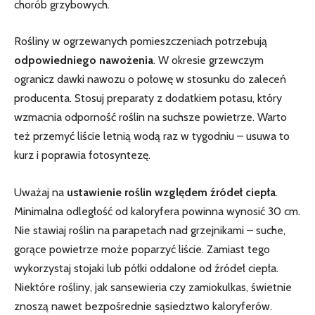
chorób grzybowych.
Rośliny w ogrzewanych pomieszczeniach potrzebują​
odpowiedniego nawożenia
. ​W okresie grzewczym
ogranicz dawki nawozu o połowę w stosunku do ‌zaleceń
producenta. Stosuj preparaty z ⁣dodatkiem potasu, który
wzmacnia odporność roślin na suchsze‍ powietrze. Warto
też przemyć liście​ letnią‌ wodą raz w tygodniu⁣ – usuwa to
kurz⁣ i poprawia fotosyntezę.
Uważaj na
ustawienie roślin ‌względem ‌źródeł ciepła
.
Minimalna odległość od​ kaloryfera powinna wynosić 30 cm.
Nie stawiaj roślin ‍na parapetach nad⁤ grzejnikami – suche,
gorące⁤ powietrze może poparzyć liście. Zamiast tego
wykorzystaj stojaki lub półki oddalone od źródeł ciepła.
Niektóre rośliny, jak sansewieria czy ‌zamiokulkas, świetnie
znoszą nawet bezpośrednie ‍sąsiedztwo kaloryferów.