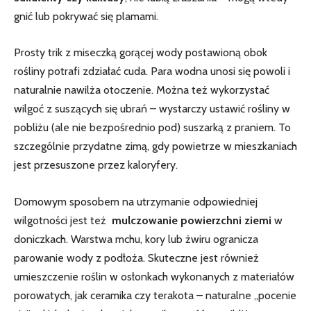
gnić ⁤lub ‍pokrywać się plamami.
Prosty trik z miseczką ⁢gorącej wody postawioną obok
rośliny potrafi zdziałać⁢ cuda. Para wodna ‌unosi się powoli⁣ i​
naturalnie ​nawilża ​otoczenie. Można też wykorzystać ​
wilgoć‌ z suszących ⁣się⁢ ubrań⁤ – wystarczy ustawić rośliny w
⁢pobliżu (ale nie bezpośrednio pod) suszarką z praniem. To
szczególnie przydatne zimą, ⁢gdy powietrze w mieszkaniach
jest przesuszone przez kaloryfery.
Domowym sposobem na utrzymanie odpowiedniej
‍wilgotności jest⁢ też ‍
mulczowanie powierzchni ziemi
w
doniczkach. Warstwa mchu, kory lub żwiru ⁢ogranicza
parowanie wody z podłoża. Skuteczne jest również
umieszczenie roślin w osłonkach wykonanych z materiałów
porowatych, jak ceramika czy terakota – naturalne „pocenie