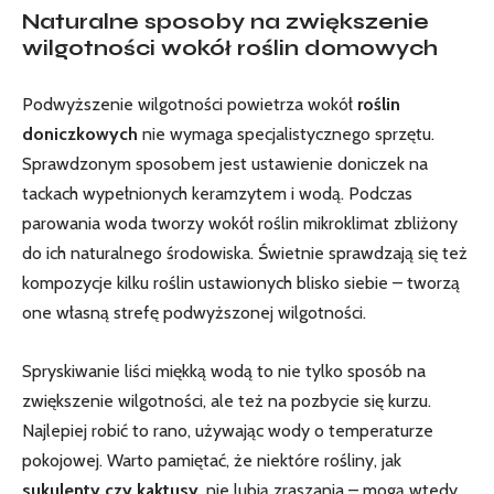
Naturalne sposoby na zwiększenie
wilgotności wokół roślin domowych
Podwyższenie wilgotności powietrza wokół
roślin
doniczkowych
nie wymaga specjalistycznego sprzętu.
Sprawdzonym⁤ sposobem jest ustawienie doniczek​ na
tackach wypełnionych keramzytem i wodą. Podczas
parowania ⁣woda tworzy wokół roślin‌ mikroklimat zbliżony
do ich naturalnego ‍środowiska. Świetnie sprawdzają się też
⁢kompozycje kilku roślin ustawionych blisko siebie – tworzą
one własną strefę podwyższonej wilgotności.
Spryskiwanie​ liści miękką wodą‍ to nie tylko sposób na
zwiększenie wilgotności, ale też na pozbycie się⁢ kurzu.
Najlepiej robić to rano, używając wody o temperaturze
pokojowej.‍ Warto pamiętać, że niektóre rośliny, jak
sukulenty czy kaktusy
, nie lubią zraszania – mogą wtedy