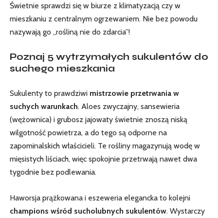
Świetnie sprawdzi się w⁣ biurze z klimatyzacją czy w
mieszkaniu z ⁤centralnym ogrzewaniem. ​Nie bez powodu⁢
nazywają ⁣go „rośliną nie do ⁤zdarcia”!
Poznaj 5 wytrzymałych sukulentów do
suchego mieszkania
Sukulenty to prawdziwi
mistrzowie przetrwania​ w
suchych warunkach
. Aloes zwyczajny, sansewieria
(wężownica)⁣ i‌ grubosz jajowaty świetnie znoszą niską
wilgotność powietrza, a do tego są odporne‍ na⁢
zapominalskich właścicieli. Te rośliny magazynują wodę w
mięsistych liściach, więc spokojnie przetrwają nawet dwa
tygodnie bez podlewania.
Haworsja prążkowana i eszeweria elegancka to kolejni
champions wśród sucholubnych ​sukulentów
. Wystarczy