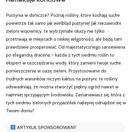
Pustynia w doniczce? Poznaj rośliny, które ⁤kochają suche
powietrze tak samo jak wielbłąd pustynię! Jak
niezawodni
zieloni wojownicy
, te ⁢wytrzymałe ‌okazy nie tylko
przetrwają w miejscach o niskiej wilgotności, ale będą tam
prawdziwie prosperować. Od ‍majestatycznego sansewieria
po elegancką dracenę – każda⁢ z tych siedmiu ‌roślin to‌
ekspert w oszczędzaniu wody, który zamieni ⁢twoje ‌suche
‍pomieszczenie w oazę zieleni. Przystosowane do
trudnych‌ warunków niczym kaktus na​ pustyni, te ⁤rośliny
⁤udowadniają, że można stworzyć piękny ogród nawet w
najmniej sprzyjającym środowisku. Zastanawiasz się, ⁤która z
tych siedmiu zielonych przyjaciółek najlepiej odnajdzie się w
Twoim domu?
ARTYKUŁ SPONSOROWANY