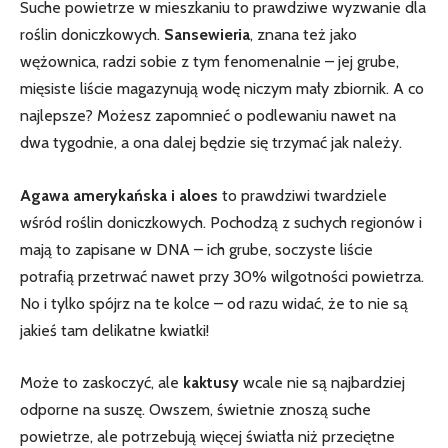
Suche​ powietrze⁢ w mieszkaniu to prawdziwe wyzwanie ​dla
roślin doniczkowych.⁣
Sansewieria
, znana też ‍jako
wężownica,⁣ radzi sobie z tym fenomenalnie – jej ⁤grube,
mięsiste liście ⁤magazynują wodę niczym mały zbiornik. A ‌co
najlepsze? Możesz zapomnieć o podlewaniu nawet na
dwa⁢ tygodnie, a ona dalej będzie się trzymać jak należy.
Agawa amerykańska i aloes
to prawdziwi twardziele
wśród roślin doniczkowych. Pochodzą z⁣ suchych regionów i
mają to zapisane w DNA – ich grube,​ soczyste liście
potrafią przetrwać nawet przy 30% wilgotności powietrza.
No ⁤i‌ tylko spójrz na te kolce – od razu widać,⁢ że to⁣ nie są
jakieś tam delikatne​ kwiatki!
Może to zaskoczyć,‍ ale
kaktusy
wcale nie⁣ są najbardziej
odporne na suszę. Owszem, świetnie znoszą suche
powietrze, ‍ale⁤ potrzebują więcej światła niż przeciętne