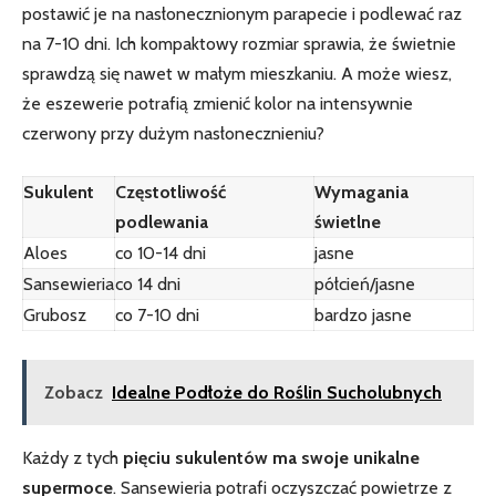
postawić je na nasłonecznionym parapecie i podlewać raz
na 7-10 dni. Ich kompaktowy⁤ rozmiar sprawia, że świetnie
sprawdzą‍ się nawet w małym ‌mieszkaniu. A może⁢ wiesz,
że eszewerie potrafią zmienić kolor na intensywnie
czerwony przy dużym nasłonecznieniu?
Sukulent
Częstotliwość
Wymagania
podlewania
świetlne
Aloes
co 10-14 dni
jasne
Sansewieria
co 14 dni
półcień/jasne
Grubosz
co⁢ 7-10 dni
bardzo jasne
Zobacz
Idealne Podłoże do Roślin Sucholubnych
Każdy ​z tych
pięciu sukulentów ma swoje unikalne
supermoce
. Sansewieria potrafi oczyszczać powietrze z