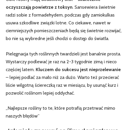
oczyszczają‌ powietrze z toksyn
. Sansewiera świetnie
radzi sobie z⁤ formadehydem, podczas gdy zamiokulkas
usuwa szkodliwe związki lotne. Co ciekawe, nawet w
ciemniejszych pomieszczeniach będą się ⁤świetnie rozwijać,
bo nie są wybredne jeśli chodzi o⁤ dostęp do światła.
Pielęgnacja tych roślinnych twardzieli jest banalnie prosta.
Wystarczy podlewać je raz na 2-3 tygodnie zimą i nieco
częściej latem.
Kluczem do ⁢sukcesu jest nieprzelewanie
– lepiej podlać ‍za​ mało⁣ niż za dużo. Warto też przecierać
liście ‍wilgotną ściereczką‌ raz w miesiącu, by usunąć kurz i
pozwolić roślinom lepiej oddychać.
„Najlepsze rośliny to te, które potrafią przetrwać mimo
naszych błędów”