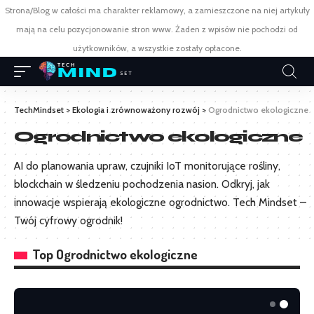
Strona/Blog w całości ma charakter reklamowy, a zamieszczone na niej artykuły
mają na celu pozycjonowanie stron www. Żaden z wpisów nie pochodzi od
użytkowników, a wszystkie zostały opłacone.
TechMindset
>
Ekologia i zrównoważony rozwój
>
Ogrodnictwo ekologiczne
Ogrodnictwo ekologiczne
AI do planowania upraw, czujniki IoT monitorujące rośliny,
blockchain w śledzeniu pochodzenia nasion. Odkryj, jak
innowacje wspierają ekologiczne ogrodnictwo. Tech Mindset –
Twój cyfrowy ogrodnik!
Top Ogrodnictwo ekologiczne