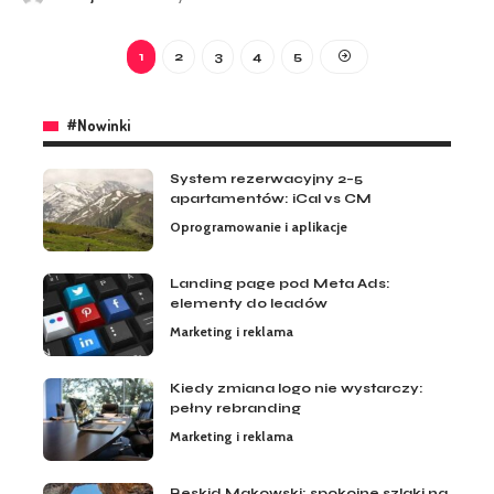
1
2
3
4
5
#Nowinki
System rezerwacyjny 2–5
apartamentów: iCal vs CM
Oprogramowanie i aplikacje
Landing page pod Meta Ads:
elementy do leadów
Marketing i reklama
Kiedy zmiana logo nie wystarczy:
pełny rebranding
Marketing i reklama
Beskid Makowski: spokojne szlaki na