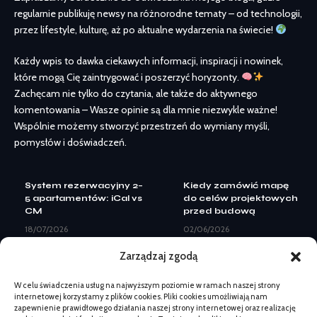
regularnie publikuję newsy na różnorodne tematy – od technologii,
przez lifestyle, kulturę, aż po aktualne wydarzenia na świecie!
Każdy wpis to dawka ciekawych informacji, inspiracji i nowinek,
które mogą Cię zaintrygować i poszerzyć horyzonty.
Zachęcam nie tylko do czytania, ale także do aktywnego
komentowania – Wasze opinie są dla mnie niezwykle ważne!
Wspólnie możemy stworzyć przestrzeń do wymiany myśli,
pomysłów i doświadczeń.
System rezerwacyjny 2–
Kiedy zamówić mapę
5 apartamentów: iCal vs
do celów projektowych
CM
przed budową
18/07/2026
02/06/2026
Landing page pod Meta
Kontrola pergoli po zimie
Zarządzaj zgodą
Ads: elementy do
przed montażem: co
leadów
ocenić
W celu świadczenia usług na najwyższym poziomie w ramach naszej strony
08/07/2026
03/06/2026
internetowej korzystamy z plików cookies. Pliki cookies umożliwiają nam
Kiedy zmiana logo nie
Landing page pod Meta
zapewnienie prawidłowego działania naszej strony internetowej oraz realizację
wystarczy: pełny
Ads: elementy do