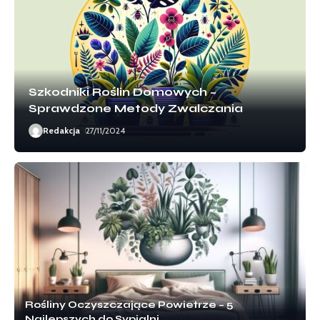
Szkodniki Roślin Domowych –
Sprawdzone Metody Zwalczania
Redakcja
27/11/2024
Rośliny Oczyszczające Powietrze – 5
Najlepszych do Sypialni