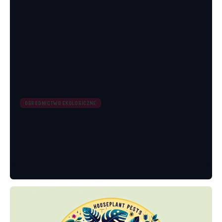
OGRODNICTWO EKOLOGICZNE
12 Najłatwiejszych Roślin do
Uprawy w Domu [Lista 2024]
Redakcja
03/12/2024