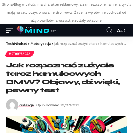
Strona/Blog w całości ma charakter reklamowy, a zamieszczone na niej artykuły
mają na celu pozycjonowanie stron www. Żaden z wpisów nie pochodzi od
użytkowników, a wszystkie zostały opłacone.
Aa
TechMindset
>
Motoryzacja
>
Jak rozpoznać zużycie tarcz hamulcowych BMW? Objawy, dźwięki, pewny test
MOTORYZACJA
Jak rozpoznać zużycie
tarcz hamulcowych
BMW? Objawy, dźwięki,
pewny test
Redakcja
Opublikowano 30/07/2025