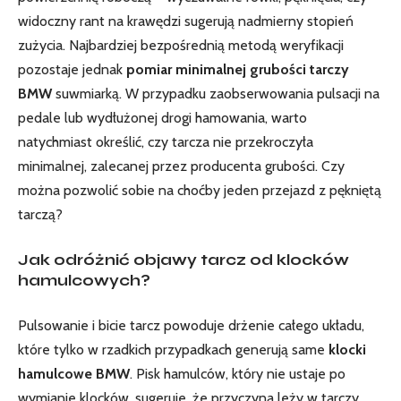
widoczny rant na krawędzi sugerują nadmierny stopień
zużycia. Najbardziej bezpośrednią metodą weryfikacji
pozostaje jednak
pomiar minimalnej grubości tarczy
BMW
suwmiarką. W przypadku zaobserwowania pulsacji na
pedale lub wydłużonej drogi hamowania, warto
natychmiast określić, czy tarcza nie przekroczyła
minimalnej, zalecanej przez producenta grubości. Czy
można pozwolić sobie na choćby jeden przejazd z pękniętą
tarczą?
Jak odróżnić objawy tarcz od klocków
hamulcowych?
Pulsowanie i bicie tarcz powoduje drżenie całego układu,
które tylko w rzadkich przypadkach generują same
klocki
hamulcowe BMW
. Pisk hamulców, który nie ustaje po
wymianie klocków, sugeruje, że przyczyna leży w tarczy.