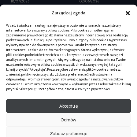
18/07/2026
02/06/2026
Landing page pod Meta
Kiedy łzawienie oka u
Zarządzaj zgodą
Ads: elementy do
kota wymaga wizyty –
leadów
objawy
W celu świadczenia usług na najwyższym poziomie w ramach naszej strony
08/07/2026
19/02/2026
internetowej korzystamy z plików cookies. Pliki cookies umożliwiają nam
Kiedy zmiana logo nie
Zwolnienie z cła na
zapewnienie prawidłowego działania naszej strony internetowej oraz realizację
wystarczy: pełny
mienie osobiste z UK —
podstawowych jej funkcji, a po uzyskaniu Twojej zgody, pliki cookies są przez nas
rebranding
procedura
wykorzystywane do dokonywania pomiarów i analiz korzystania ze strony
internetowej, a także do celów marketingowych. Strona wykorzystuje również
07/07/2026
15/05/2026
pliki cookies podmiotów trzecich w celu korzystania z zewnętrznych narzędzi
Beskid Makowski:
Kupno książki dla
analitycznych i marketingowych. Aby wyrazić zgodę na instalowanie na Twoim
spokojne szlaki na 1
dziecka: na co zwrócić
urządzeniu końcowym plików cookies wszystkich wskazanych wyżej kategorii
dzień bez tłumów
uwagę
kliknij przycisk "Akceptuję". Poszczególne ustawienia plików cookies możesz
zmieniać po kliknięciu przycisku „Zobacz preferencje”. Jeśli ustawienia
18/06/2026
13/05/2026
odpowiadają Twoim preferencjom, aby wyrazić zgodę na instalowanie plików
Kontrola pergoli po zimie
Beskid Makowski:
cookies na Twoim urządzeniu końcowym w wybranym przez Ciebie zakresie kliknij
przed montażem: co
spokojne szlaki na 1
przycisk "Akceptuję". Szczegółowe znajdziesz w
Polityce prywatności
.
ocenić
dzień bez tłumów
03/06/2026
18/06/2026
Akceptuję
Odmów
© TECH
MIND
SET.PL
Zobacz preferencje