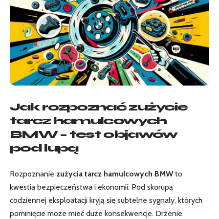
Jak rozpoznać zużycie
tarcz hamulcowych
BMW – test objawów
pod lupą
Rozpoznanie
zużycia tarcz hamulcowych BMW
to
kwestia bezpieczeństwa i ekonomii. Pod skorupą
codziennej eksploatacji kryją się subtelne sygnały, których
pominięcie może mieć duże konsekwencje. Drżenie