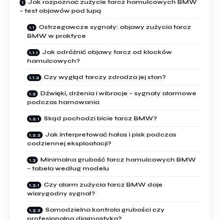
Jak rozpoznać zużycie tarcz hamulcowych BMW
– test objawów pod lupą
Ostrzegawcze sygnały: objawy zużycia tarcz
BMW w praktyce
Jak odróżnić objawy tarcz od klocków
hamulcowych?
Czy wygląd tarczy zdradza jej stan?
Dźwięki, drżenia i wibracje – sygnały alarmowe
podczas hamowania
Skąd pochodzi bicie tarcz BMW?
Jak interpretować hałas i pisk podczas
codziennej eksploatacji?
Minimalna grubość tarcz hamulcowych BMW
– tabela według modelu
Czy alarm zużycia tarcz BMW daje
wiarygodny sygnał?
Samodzielna kontrola grubości czy
profesjonalna diagnostyka?