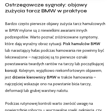
Ostrzegawcze sygnały: objawy
zużycia tarcz BMW w praktyce
Bardzo często pierwsze objawy zużycia tarcz hamulcowych
w BMW mylone są z niewielkimi awariami innych
podzespołów. Warto poznać zróżnicowane symptomy,
które dają wyraźny obraz sytuacji.
Pisk hamulców BMW
lub narastający hałas podczas hamowania nie powinny być
lekceważone – najczęściej są to pierwsze oznaki
powstawania twardych rantów na tarczy lub początkującej
korozji
. Kolejnym, wyjątkowo niekomfortowym objawem,
jest
drżenie kierownicy BMW
w trakcie hamowania –
najczęściej wskazuje ono na powstanie bicia tarczy,
deformacji lub grubej warstwy nalotu.
Podczas rutynowej kontroli warto zwrócić uwagę na
powierzchnię roboczą – wyczuwalne rowki, pęknięcia, czy