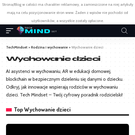
Strona/Blog w całości ma charakter reklamowy, a zamieszczone na niej artykuły
mają na celu pozycjonowanie stron www. Żaden z wpisów nie pochodzi od
użytkowników, a wszystkie zostały opłacone.
TechMindset
>
Rodzina i wychowanie
>
Wychowanie dzieci
Wychowanie dzieci
AI asystenci w wychowaniu, AR w edukacji domowej,
blockchain w bezpiecznym dzieleniu się danymi o dziecku.
Odkryj, jak innowacje wspierają rodziców w wychowaniu
dzieci. Tech Mindset – Twój cyfrowy poradnik rodzicielski!
Top Wychowanie dzieci