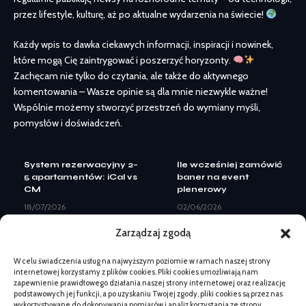
przez lifestyle, kulturę, aż po aktualne wydarzenia na świecie!
Każdy wpis to dawka ciekawych informacji, inspiracji i nowinek,
które mogą Cię zaintrygować i poszerzyć horyzonty.
Zachęcam nie tylko do czytania, ale także do aktywnego
komentowania – Wasze opinie są dla mnie niezwykle ważne!
Wspólnie możemy stworzyć przestrzeń do wymiany myśli,
pomysłów i doświadczeń.
System rezerwacyjny 2–
Ile wcześniej zamówić
5 apartamentów: iCal vs
baner na event
CM
plenerowy
18/07/2026
02/06/2026
Landing page pod Meta
Co kupić na działkę
Zarządzaj zgodą
Ads: elementy do
przed sezonem letnim:
leadów
lista i kryteria
W celu świadczenia usług na najwyższym poziomie w ramach naszej strony
08/07/2026
19/05/2026
internetowej korzystamy z plików cookies. Pliki cookies umożliwiają nam
Kiedy zmiana logo nie
System rezerwacyjny 2–
zapewnienie prawidłowego działania naszej strony internetowej oraz realizację
wystarczy: pełny
5 apartamentów: iCal vs
podstawowych jej funkcji, a po uzyskaniu Twojej zgody, pliki cookies są przez nas
rebranding
CM
wykorzystywane do dokonywania pomiarów i analiz korzystania ze strony