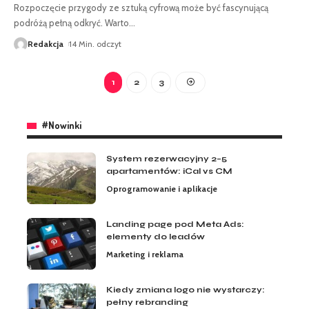
Rozpoczęcie przygody ze sztuką cyfrową może być fascynującą
podróżą pełną odkryć. Warto
…
Redakcja
14 Min. odczyt
1
2
3
#Nowinki
System rezerwacyjny 2–5
apartamentów: iCal vs CM
Oprogramowanie i aplikacje
Landing page pod Meta Ads:
elementy do leadów
Marketing i reklama
Kiedy zmiana logo nie wystarczy:
pełny rebranding