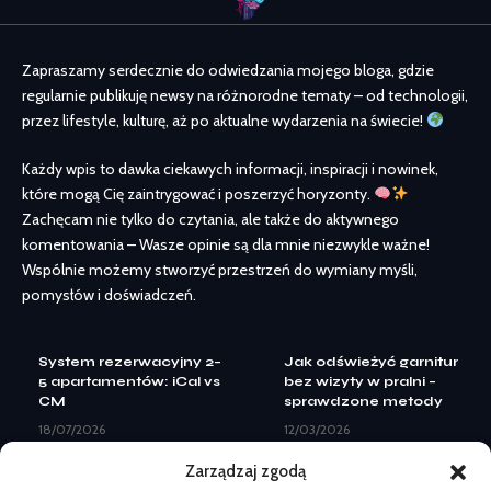
Zapraszamy serdecznie do odwiedzania mojego bloga, gdzie
regularnie publikuję newsy na różnorodne tematy – od technologii,
przez lifestyle, kulturę, aż po aktualne wydarzenia na świecie!
Każdy wpis to dawka ciekawych informacji, inspiracji i nowinek,
które mogą Cię zaintrygować i poszerzyć horyzonty.
Zachęcam nie tylko do czytania, ale także do aktywnego
komentowania – Wasze opinie są dla mnie niezwykle ważne!
Wspólnie możemy stworzyć przestrzeń do wymiany myśli,
pomysłów i doświadczeń.
System rezerwacyjny 2–
Jak odświeżyć garnitur
5 apartamentów: iCal vs
bez wizyty w pralni –
CM
sprawdzone metody
18/07/2026
12/03/2026
Landing page pod Meta
Zwolnienie z cła na
Zarządzaj zgodą
Ads: elementy do
mienie osobiste z UK —
leadów
procedura