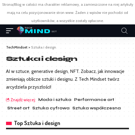
Strona/Blog w całości ma charakter reklamowy, a zamieszczone na niej artykuły
mają na celu pozycjonowanie stron www. Żaden z wpisów nie pochodzi od
użytkowników, a wszystkie zostały opłacone.
TechMindset
>
Sztuka i design
Sztuka i design
AI w sztuce, generative design, NFT. Zobacz, jak innowacje
zmieniają oblicze sztuki i designu. Z Tech Mindset twórz
arcydzieła przyszłości!
Moda i sztuka
Performance art
Znajdź więcej:
Street art
Sztuka cyfrowa
Sztuka współczesna
Top Sztuka i design