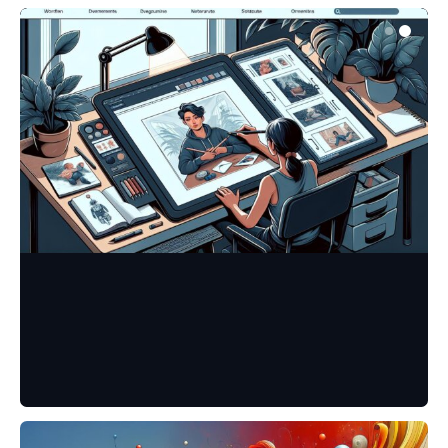
SZTUKA CYFROWA
Najczęstsze błędy
początkujących artystów
cyfrowych i jak ich unikać
Redakcja
14/01/2025