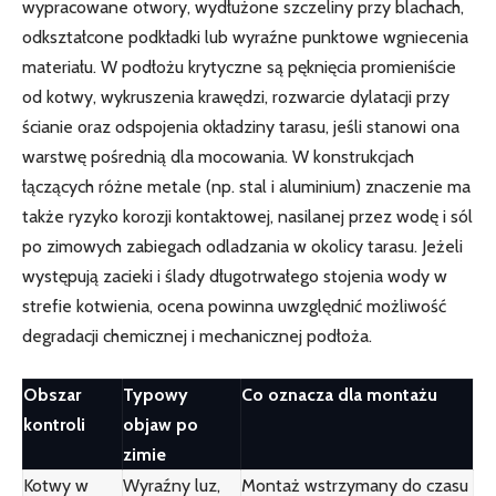
wypracowane otwory, wydłużone szczeliny przy blachach,
odkształcone podkładki lub wyraźne punktowe wgniecenia
materiału. W podłożu krytyczne są pęknięcia promieniście
od kotwy, wykruszenia krawędzi, rozwarcie dylatacji przy
ścianie oraz odspojenia okładziny tarasu, jeśli stanowi ona
warstwę pośrednią dla mocowania. W konstrukcjach
łączących różne metale (np. stal i aluminium) znaczenie ma
także ryzyko korozji kontaktowej, nasilanej przez wodę i sól
po zimowych zabiegach odladzania w okolicy tarasu. Jeżeli
występują zacieki i ślady długotrwałego stojenia wody w
strefie kotwienia, ocena powinna uwzględnić możliwość
degradacji chemicznej i mechanicznej podłoża.
Obszar
Typowy
Co oznacza dla montażu
kontroli
objaw po
zimie
Kotwy w
Wyraźny luz,
Montaż wstrzymany do czasu