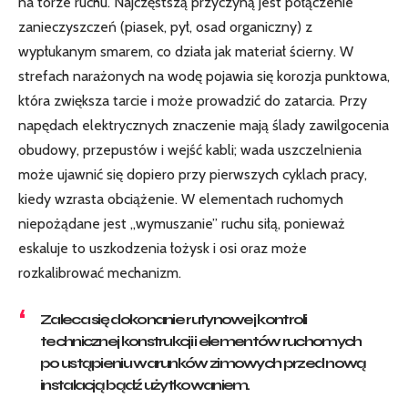
na torze ruchu. Najczęstszą przyczyną jest połączenie
zanieczyszczeń (piasek, pył, osad organiczny) z
wypłukanym smarem, co działa jak materiał ścierny. W
strefach narażonych na wodę pojawia się korozja punktowa,
która zwiększa tarcie i może prowadzić do zatarcia. Przy
napędach elektrycznych znaczenie mają ślady zawilgocenia
obudowy, przepustów i wejść kabli; wada uszczelnienia
może ujawnić się dopiero przy pierwszych cyklach pracy,
kiedy wzrasta obciążenie. W elementach ruchomych
niepożądane jest „wymuszanie” ruchu siłą, ponieważ
eskaluje to uszkodzenia łożysk i osi oraz może
rozkalibrować mechanizm.
Zaleca się dokonanie rutynowej kontroli
technicznej konstrukcji i elementów ruchomych
po ustąpieniu warunków zimowych przed nową
instalacją bądź użytkowaniem.