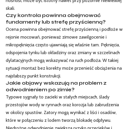
nośność może być istotny nawet przy pozornie niewielkiej
skali.
Czy kontrola powinna obejmować
fundamenty lub strefę przyścienną?
Ocena powinna obejmować strefę przyścienną i podłoże w
rejonie mocowań, ponieważ zimowe zawilgocenie i
mikropęknięcia często ujawniają się właśnie tam. Pęknięcia,
odspojenia tynku lub okładziny oraz zmiany w szczelinach
dylatacyjnych mogą wskazywać na ruch podłoża. W takiej
sytuacji montaż bez korekty może przenieść obciążenia na
najsłabszy punkt konstrukcji.
Jakie objawy wskazują na problem z
odwodnieniem po zimie?
Typowe sygnały to zacieki w stałych miejscach, ślady
przestojów wody w rynnach oraz korozja lub zabrudzenia
w okolicy spustów. Zatory mogą wynikać z liści i osadów,
które w połączeniu z lodem tworzą blokadę odpływu.
Niedrożne odwodnienie zwiększa ryzyko przecieków i