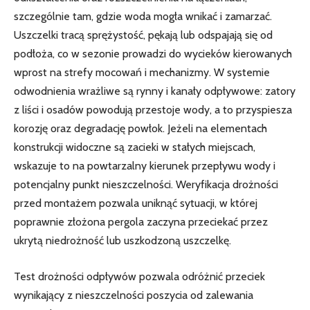
szczególnie tam, gdzie woda mogła wnikać i zamarzać.
Uszczelki tracą sprężystość, pękają lub odspajają się od
podłoża, co w sezonie prowadzi do wycieków kierowanych
wprost na strefy mocowań i mechanizmy. W systemie
odwodnienia wrażliwe są rynny i kanały odpływowe: zatory
z liści i osadów powodują przestoje wody, a to przyspiesza
korozję oraz degradację powłok. Jeżeli na elementach
konstrukcji widoczne są zacieki w stałych miejscach,
wskazuje to na powtarzalny kierunek przepływu wody i
potencjalny punkt nieszczelności. Weryfikacja drożności
przed montażem pozwala uniknąć sytuacji, w której
poprawnie złożona pergola zaczyna przeciekać przez
ukrytą niedrożność lub uszkodzoną uszczelkę.
Test drożności odpływów pozwala odróżnić przeciek
wynikający z nieszczelności poszycia od zalewania