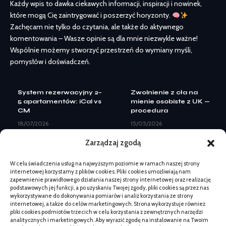
Każdy wpis to dawka ciekawych informacji, inspiracji i nowinek,
które mogą Cię zaintrygować i poszerzyć horyzonty.
Zachęcam nie tylko do czytania, ale także do aktywnego
komentowania – Wasze opinie są dla mnie niezwykle ważne!
Wspólnie możemy stworzyć przestrzeń do wymiany myśli,
pomysłów i doświadczeń.
System rezerwacyjny 2–
Zwolnienie z cła na
5 apartamentów: iCal vs
mienie osobiste z UK —
CM
procedura
18/07/2026
15/05/2026
Landing page pod Meta
APC czy Interior Cleaner
Zarządzaj zgodą
Ads: elementy do
do wnętrza auta: wybór
leadów
18/05/2026
W celu świadczenia usług na najwyższym poziomie w ramach naszej strony
08/07/2026
Jakie panele wybrać
internetowej korzystamy z plików cookies. Pliki cookies umożliwiają nam
Kiedy zmiana logo nie
przy remoncie w kilka
zapewnienie prawidłowego działania naszej strony internetowej oraz realizację
wystarczy: pełny
dni
podstawowych jej funkcji, a po uzyskaniu Twojej zgody, pliki cookies są przez nas
rebranding
wykorzystywane do dokonywania pomiarów i analiz korzystania ze strony
22/05/2026
internetowej, a także do celów marketingowych. Strona wykorzystuje również
07/07/2026
Kiedy zmiana logo nie
pliki cookies podmiotów trzecich w celu korzystania z zewnętrznych narzędzi
Beskid Makowski:
wystarczy: pełny
analitycznych i marketingowych. Aby wyrazić zgodę na instalowanie na Twoim
spokojne szlaki na 1
rebranding