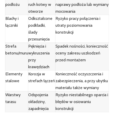
podłożu
ruch kotwy w
naprawy podłoża lub wymiany
otworze
mocowania
Blachy i
Odkształcone
Ryzyko pracy połączenia i
łączniki
podkładki,
utraty poziomowania
ślady
konstrukcji
przesunięcia
Strefa
Pęknięcia i
Spadek nośności, konieczność
betonu/muru
wykruszenia
oceny zakresu uszkodzeń
przy
przed montażem
krawędziach
Elementy
Korozja w
Konieczność oczyszczenia i
stalowe
strefach łączeń
zabezpieczenia, a przy ubytku
materiału także wymiany
Warstwy
Odspojenia
Ryzyko niestabilnego oparcia i
tarasu
okładziny,
błędów w osiowaniu
zapadnięcia
konstrukcji