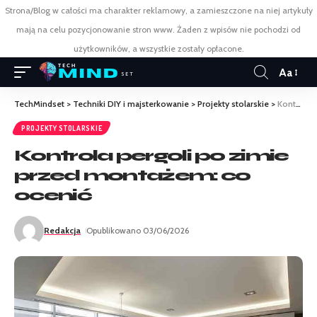
Strona/Blog w całości ma charakter reklamowy, a zamieszczone na niej artykuły
mają na celu pozycjonowanie stron www. Żaden z wpisów nie pochodzi od
użytkowników, a wszystkie zostały opłacone.
Aa
TechMindset
>
Techniki DIY i majsterkowanie
>
Projekty stolarskie
>
Kontrola pergoli po zimie przed montażem: co ocenić
PROJEKTY STOLARSKIE
Kontrola pergoli po zimie
przed montażem: co
ocenić
Redakcja
Opublikowano 03/06/2026