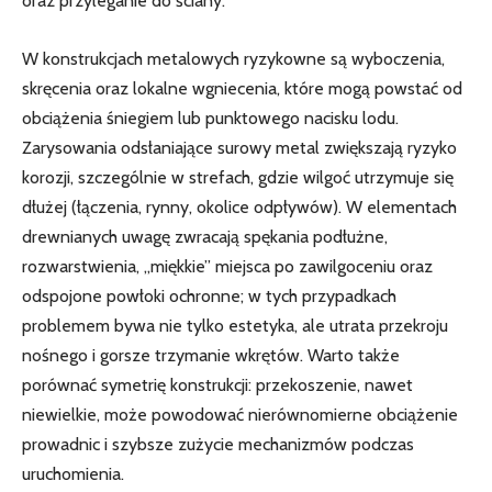
oraz przyleganie do ściany.
W konstrukcjach metalowych ryzykowne są wyboczenia,
skręcenia oraz lokalne wgniecenia, które mogą powstać od
obciążenia śniegiem lub punktowego nacisku lodu.
Zarysowania odsłaniające surowy metal zwiększają ryzyko
korozji, szczególnie w strefach, gdzie wilgoć utrzymuje się
dłużej (łączenia, rynny, okolice odpływów). W elementach
drewnianych uwagę zwracają spękania podłużne,
rozwarstwienia, „miękkie” miejsca po zawilgoceniu oraz
odspojone powłoki ochronne; w tych przypadkach
problemem bywa nie tylko estetyka, ale utrata przekroju
nośnego i gorsze trzymanie wkrętów. Warto także
porównać symetrię konstrukcji: przekoszenie, nawet
niewielkie, może powodować nierównomierne obciążenie
prowadnic i szybsze zużycie mechanizmów podczas
uruchomienia.