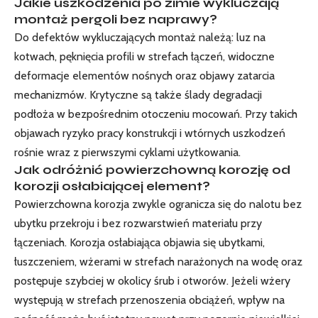
Jakie uszkodzenia po zimie wykluczają
montaż pergoli bez naprawy?
Do defektów wykluczających montaż należą: luz na
kotwach, pęknięcia profili w strefach łączeń, widoczne
deformacje elementów nośnych oraz objawy zatarcia
mechanizmów. Krytyczne są także ślady degradacji
podłoża w bezpośrednim otoczeniu mocowań. Przy takich
objawach ryzyko pracy konstrukcji i wtórnych uszkodzeń
rośnie wraz z pierwszymi cyklami użytkowania.
Jak odróżnić powierzchowną korozję od
korozji osłabiającej element?
Powierzchowna korozja zwykle ogranicza się do nalotu bez
ubytku przekroju i bez rozwarstwień materiału przy
łączeniach. Korozja osłabiająca objawia się ubytkami,
łuszczeniem, wżerami w strefach narażonych na wodę oraz
postępuje szybciej w okolicy śrub i otworów. Jeżeli wżery
występują w strefach przenoszenia obciążeń, wpływ na