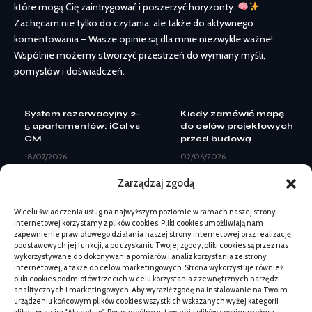
które mogą Cię zaintrygować i poszerzyć horyzonty.
Zachęcam nie tylko do czytania, ale także do aktywnego
komentowania – Wasze opinie są dla mnie niezwykle ważne!
Wspólnie możemy stworzyć przestrzeń do wymiany myśli,
pomysłów i doświadczeń.
System rezerwacyjny 2–
Kiedy zamówić mapę
5 apartamentów: iCal vs
do celów projektowych
CM
przed budową
18/07/2026
02/06/2026
Landing page pod Meta
Kontrola pergoli po zimie
Zarządzaj zgodą
Ads: elementy do
przed montażem: co
leadów
ocenić
W celu świadczenia usług na najwyższym poziomie w ramach naszej strony
08/07/2026
03/06/2026
internetowej korzystamy z plików cookies. Pliki cookies umożliwiają nam
Kiedy zmiana logo nie
Jaki neon wybrać na
zapewnienie prawidłowego działania naszej strony internetowej oraz realizację
wystarczy: pełny
otwarcie lokalu
podstawowych jej funkcji, a po uzyskaniu Twojej zgody, pliki cookies są przez nas
rebranding
usługowego
wykorzystywane do dokonywania pomiarów i analiz korzystania ze strony
internetowej, a także do celów marketingowych. Strona wykorzystuje również
07/07/2026
02/06/2026
pliki cookies podmiotów trzecich w celu korzystania z zewnętrznych narzędzi
Beskid Makowski:
Japandi a styl
analitycznych i marketingowych. Aby wyrazić zgodę na instalowanie na Twoim
spokojne szlaki na 1
skandynawski:
urządzeniu końcowym plików cookies wszystkich wskazanych wyżej kategorii
dzień bez tłumów
kluczowe różnice