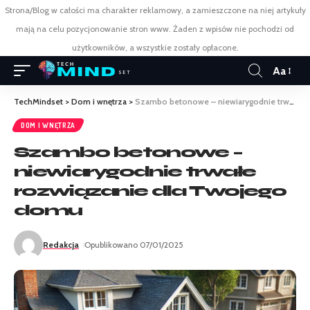
Strona/Blog w całości ma charakter reklamowy, a zamieszczone na niej artykuły
mają na celu pozycjonowanie stron www. Żaden z wpisów nie pochodzi od
użytkowników, a wszystkie zostały opłacone.
Aa
TechMindset
>
Dom i wnętrza
>
Szambo betonowe – niewiarygodnie trwałe rozwiązanie dla Twojego domu
DOM I WNĘTRZA
Szambo betonowe –
niewiarygodnie trwałe
rozwiązanie dla Twojego
domu
Redakcja
Opublikowano 07/01/2025