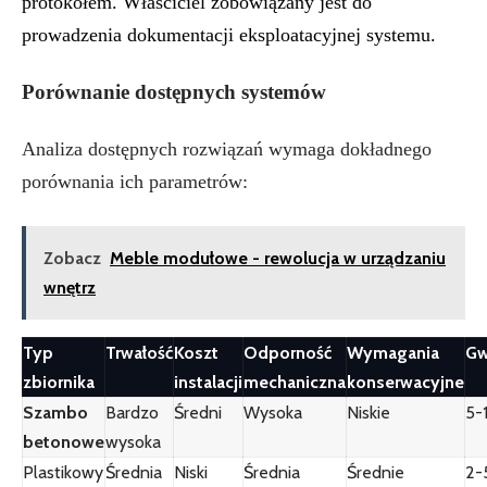
protokołem. Właściciel zobowiązany jest do
prowadzenia dokumentacji eksploatacyjnej systemu.
Porównanie dostępnych systemów
Analiza dostępnych rozwiązań wymaga dokładnego
porównania ich parametrów:
Zobacz
Meble modułowe - rewolucja w urządzaniu
wnętrz
Typ
Trwałość
Koszt
Odporność
Wymagania
Gw
zbiornika
instalacji
mechaniczna
konserwacyjne
Szambo
Bardzo
Średni
Wysoka
Niskie
5-
betonowe
wysoka
Plastikowy
Średnia
Niski
Średnia
Średnie
2-