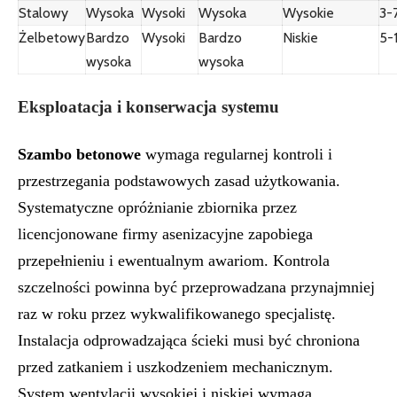
Stalowy
Wysoka
Wysoki
Wysoka
Wysokie
3-7
Żelbetowy
Bardzo
Wysoki
Bardzo
Niskie
5-
wysoka
wysoka
Eksploatacja i konserwacja systemu
Szambo betonowe
wymaga regularnej kontroli i
przestrzegania podstawowych zasad użytkowania.
Systematyczne opróżnianie zbiornika przez
licencjonowane firmy asenizacyjne zapobiega
przepełnieniu i ewentualnym awariom. Kontrola
szczelności powinna być przeprowadzana przynajmniej
raz w roku przez wykwalifikowanego specjalistę.
Instalacja odprowadzająca ścieki musi być chroniona
przed zatkaniem i uszkodzeniem mechanicznym.
System wentylacji wysokiej i niskiej wymaga