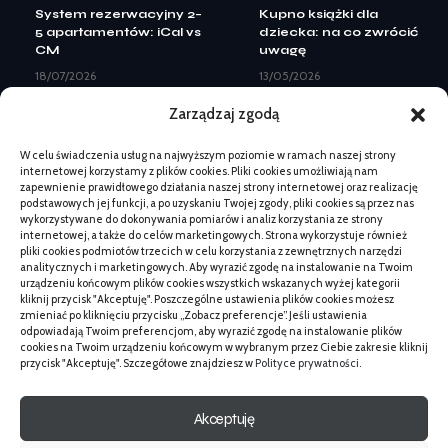
System rezerwacyjny 2–
Kupno książki dla
5 apartamentów: iCal vs
dziecka: na co zwrócić
CM
uwagę
18/07/2026
13/05/2026
Landing page pod Meta
Co kupić na działkę
Zarządzaj zgodą
Ads: elementy do
przed sezonem letnim:
leadów
lista i kryteria
W celu świadczenia usług na najwyższym poziomie w ramach naszej strony
08/07/2026
19/05/2026
internetowej korzystamy z plików cookies. Pliki cookies umożliwiają nam
Kiedy zmiana logo nie
Kiedy zamówić mapę
zapewnienie prawidłowego działania naszej strony internetowej oraz realizację
wystarczy: pełny
do celów projektowych
podstawowych jej funkcji, a po uzyskaniu Twojej zgody, pliki cookies są przez nas
rebranding
przed budową
wykorzystywane do dokonywania pomiarów i analiz korzystania ze strony
internetowej, a także do celów marketingowych. Strona wykorzystuje również
07/07/2026
02/06/2026
pliki cookies podmiotów trzecich w celu korzystania z zewnętrznych narzędzi
Beskid Makowski:
Kiedy zmiana logo nie
analitycznych i marketingowych. Aby wyrazić zgodę na instalowanie na Twoim
spokojne szlaki na 1
wystarczy: pełny
urządzeniu końcowym plików cookies wszystkich wskazanych wyżej kategorii
dzień bez tłumów
rebranding
kliknij przycisk "Akceptuję". Poszczególne ustawienia plików cookies możesz
zmieniać po kliknięciu przycisku „Zobacz preferencje”. Jeśli ustawienia
18/06/2026
07/07/2026
odpowiadają Twoim preferencjom, aby wyrazić zgodę na instalowanie plików
Kontrola pergoli po zimie
Jaki neon wybrać na
cookies na Twoim urządzeniu końcowym w wybranym przez Ciebie zakresie kliknij
przed montażem: co
otwarcie lokalu
przycisk "Akceptuję". Szczegółowe znajdziesz w
Polityce prywatności
.
ocenić
usługowego
03/06/2026
02/06/2026
Akceptuję