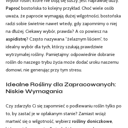
Wybór roślin, które nie boją się ‍suszy, jest naprawdę duży.
Paproć
bostońska to kolejny przykład. ​Choć wiele⁢ osób
‍uważa, że paprocie‍ wymagają dużej wilgotności, bostońska
radzi sobie świetnie​ nawet wtedy, gdy zapomnimy o niej
na dłużej. Ciekawy wybór, prawda? A co powiesz na
aspidistrę
? Często nazywana ‌”żelaznym liściem”, to
idealny ‌wybór dla tych, którzy szukają prawdziwie
wytrzymałej rośliny. Pamiętajmy: odpowiednie dobranie
roślin do naszego trybu życia może ‍dodać uroku naszemu
domowi, ⁣nie generując przy⁢ tym stresu.
Idealne Rośliny ‌dla Zapracowanych:
Niskie Wymagania
Czy zdarzyło Ci się ‌zapomnieć o podlewaniu roślin⁤ tylko po
to, by zastać je w opłakanym stanie? Zamiast ‌wciąż
martwić‌ się o wilgotność, wybierz
rośliny doniczkowe
,