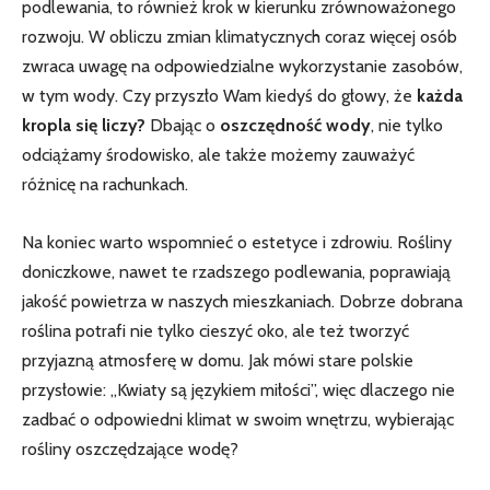
podlewania, to również krok w kierunku zrównoważonego
rozwoju. W obliczu zmian ‌klimatycznych coraz więcej osób⁤
zwraca uwagę na odpowiedzialne wykorzystanie zasobów,
w tym wody. Czy przyszło Wam kiedyś ​do głowy, że
każda
kropla​ się liczy?
Dbając o
oszczędność wody
,⁤ nie tylko‍
odciążamy środowisko, ale także możemy zauważyć
różnicę na rachunkach.
Na koniec⁣ warto wspomnieć o estetyce⁤ i zdrowiu. Rośliny
doniczkowe,⁤ nawet te rzadszego podlewania,‍ poprawiają⁢
jakość powietrza w naszych mieszkaniach. Dobrze dobrana
roślina​ potrafi nie tylko cieszyć oko, ale też tworzyć
przyjazną atmosferę w⁢ domu. Jak mówi ‌stare ​polskie
przysłowie: ⁤„Kwiaty są⁣ językiem miłości”, więc dlaczego nie⁢
zadbać o odpowiedni klimat w swoim wnętrzu, wybierając⁤
rośliny oszczędzające wodę?