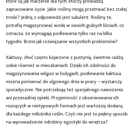
które są jak marzenie dla tych,​ którzy prowadzą
‌zapracowane życie. Jakie rośliny mogą przetrwać bez stałej
troski? Jedną z odpowiedzi⁢ jest⁣ sukulent. Rośliny te,
potrafią magazynować ‍wodę w swoich ‌grubych ​liściach, co
oznacza, że wymagają‌ podlewania tylko raz na kilka
‌tygodni. Brzmi​ jak ⁣rozwiązanie wszystkich problemów?
Kaktusy, choć często kojarzone z pustynią, świetnie radzą
sobie również w mieszkaniach. Dzięki ‍ich zdolności‍ do
magazynowania wilgoci w łodygach, podlewanie kaktusa
można porównać do ulgowego dnia w pracy – wystarczy ​
sporadycznie. Nie potrzebują też specjalnego ⁢nawożenia
ani przesadnej opieki. Przyjemność z obserwowania ich
rosnących w nietypowych formach jest wartością⁤ dodaną
dla każdego miłośnika roślin. Czyż nie jest ​to‌ piękny ⁤sposób
na wprowadzenie odrobiny egzotyki ⁤do wnętrza?