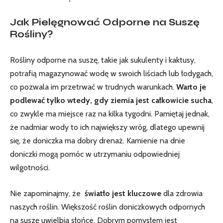
Jak Pielęgnować​ Odporne‌ na Suszę
Rośliny?
Rośliny ⁢odporne na⁢ suszę, takie jak sukulenty i kaktusy,
potrafią magazynować ​wodę w swoich liściach lub łodygach,
co pozwala im przetrwać w trudnych warunkach.
Warto je
podlewać tylko wtedy, gdy ziemia jest całkowicie sucha
,
co zwykle ma miejsce ⁣raz na kilka tygodni. Pamiętaj jednak,
że nadmiar wody to ich największy wróg, dlatego upewnij
się, że doniczka ma dobry drenaż.‍ Kamienie na dnie
doniczki mogą pomóc‍ w utrzymaniu odpowiedniej
wilgotności.
Nie zapominajmy, że ⁤
światło jest kluczowe
dla zdrowia
naszych roślin. Większość roślin doniczkowych​ odpornych
na suszę uwielbia słońce. Dobrym pomysłem⁣ jest