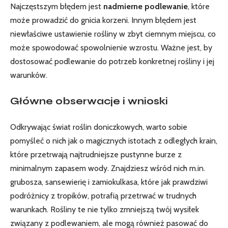
Najczęstszym błędem jest
nadmierne podlewanie
, które
może prowadzić do gnicia korzeni. Innym błędem jest
niewłaściwe ustawienie rośliny w​ zbyt ciemnym miejscu, ‌co
może spowodować spowolnienie wzrostu. Ważne ⁣jest, by
dostosować podlewanie do potrzeb konkretnej rośliny i jej
‍warunków.
Główne obserwacje i wnioski
Odkrywając świat roślin doniczkowych, warto⁣ sobie
pomyśleć o nich ​jak o ​magicznych⁤ istotach z odległych krain,
które przetrwają ‍najtrudniejsze ⁣pustynne burze z
minimalnym zapasem wody. Znajdziesz‍ wśród​ nich m.in.
grubosza, sansewierię i zamiokulkasa,​ które jak ⁣prawdziwi
podróżnicy z‌ tropików, potrafią⁤ przetrwać⁣ w trudnych
warunkach. Rośliny te nie tylko ​zmniejszą twój ⁣wysiłek
związany⁣ z podlewaniem, ale mogą ​również pasować do