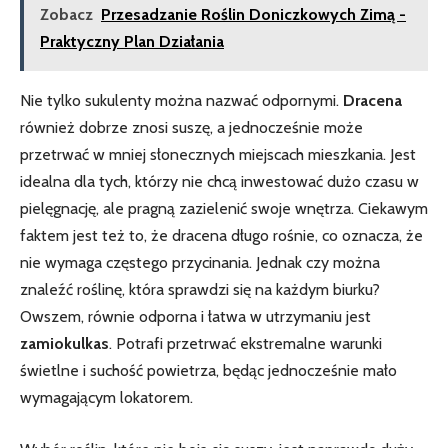
Zobacz
Przesadzanie Roślin Doniczkowych Zimą -
Praktyczny Plan Działania
Nie tylko sukulenty można​ nazwać odpornymi.
Dracena
również⁣ dobrze‍ znosi suszę, a jednocześnie⁣ może‍
przetrwać⁤ w mniej słonecznych miejscach mieszkania. Jest
idealna ​dla ‍tych, którzy nie chcą inwestować‍ dużo czasu ⁣w
pielęgnację, ale pragną zazielenić swoje wnętrza. Ciekawym
faktem jest też to, że dracena długo rośnie, co‍ oznacza, że
nie wymaga częstego przycinania. Jednak czy​ można
znaleźć roślinę, która sprawdzi się na⁣ każdym ‌biurku?
Owszem, równie ‌odporna i łatwa w utrzymaniu jest
zamiokulkas
. Potrafi przetrwać ekstremalne⁣ warunki
świetlne i suchość powietrza, będąc jednocześnie⁣ mało
‍wymagającym lokatorem.