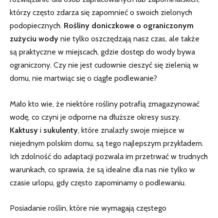
którzy często zdarza‍ się zapomnieć‍ o swoich zielonych
podopiecznych.
Rośliny ⁢doniczkowe ‌o‍ ograniczonym
zużyciu⁢ wody
nie tylko‌ oszczędzają nasz czas, ale także
są praktyczne w miejscach, gdzie dostęp do wody bywa
ograniczony. Czy⁢ nie ‌jest cudownie cieszyć​ się ⁢zielenią⁤ w
⁢domu, nie martwiąc się ‍o ciągłe ‌podlewanie?
Mało kto wie, że niektóre rośliny potrafią zmagazynować
wodę, co czyni je odporne na‍ dłuższe⁢ okresy suszy.
Kaktusy
i
sukulenty
, które znalazły swoje miejsce​ w
niejednym polskim domu, ​są tego najlepszym przykładem.
Ich zdolność do adaptacji pozwala im‌ przetrwać w trudnych
warunkach, co sprawia, że są idealne dla nas nie tylko ​w
czasie urlopu, gdy często zapominamy ‌o ⁢podlewaniu.
Posiadanie roślin, które nie wymagają częstego