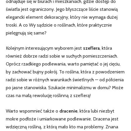
odnajduje się w biurach i mieszkaniach, gdzie dostęp do
światła jest ograniczony. Jego błyszczące liście stanowią
elegancki element ‌dekoracyjny, który nie wymaga dużej
troski. A co ‍Wy sądzicie⁣ o roślinach, które praktycznie
pielęgnują się same?
Kolejnym interesującym wyborem jest
szeflera
,‍ która
również dobrze⁢ radzi sobie w suchych ⁣pomieszczeniach.
Oprócz‌ rzadkiego podlewania, warto pamiętać o ‍jej cięciu,
by zachować bujny pokrój. To​ roślina, która z powodzeniem
radzi ⁣sobie w różnych warunkach świetlnych ⁣— od półcienia
po jasne stanowiska. Szukacie ⁣minimalizmu w domu? Może
czas na małą rewolucję roślinną z‍ szeflerą!
Warto wspomnieć także o
dracenie
, która lubi niezbyt
mokre podłoże i ‍umiarkowane podlewanie. Dracena jest‌
wdzięczną rośliną,‍ z którą mało⁣ kto ma problemy. Znana