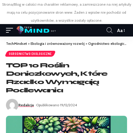
Strona/Blog w całości ma charakter reklamowy, a zamieszczone na niej artykuły
mają na celu pozycjonowanie stron www. Żaden z wpisów nie pochodzi od
użytkowników, a wszystkie zostały opłacone.
Aa
TechMindset
>
Ekologia i zrównoważony rozwój
>
Ogrodnictwo ekologiczne
OGRODNICTWO EKOLOGICZNE
TOP 10 Roślin
Doniczkowych, Które
Rzadko Wymagają
Podlewania
Redakcja
Opublikowano 19/12/2024