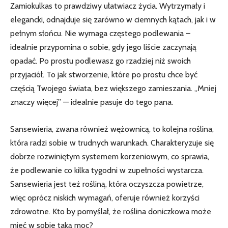
Zamiokulkas to prawdziwy ułatwiacz życia. Wytrzymały i
elegancki, ⁣odnajduje się zarówno w ciemnych kątach, jak i w
pełnym⁢ słońcu. ​Nie wymaga częstego podlewania –
idealnie przypomina o sobie,⁣ gdy‌ jego liście‌ zaczynają
opadać. Po prostu podlewasz go rzadziej niż swoich
przyjaciół. To jak stworzenie, które po prostu chce być
częścią Twojego świata, bez większego zamieszania. „Mniej
znaczy więcej” — idealnie pasuje do tego pana.
Sansewieria, zwana również wężownicą, to kolejna roślina,​
która radzi sobie w‍ trudnych warunkach. Charakteryzuje się
dobrze rozwiniętym systemem korzeniowym, ⁤co sprawia,
‌że podlewanie co kilka tygodni w zupełności ‍wystarcza.
Sansewieria jest też rośliną, ‍która oczyszcza powietrze,
więc oprócz niskich wymagań, oferuje również korzyści
zdrowotne. Kto by pomyślał, że​ roślina doniczkowa może⁣
mieć w sobie taką moc?