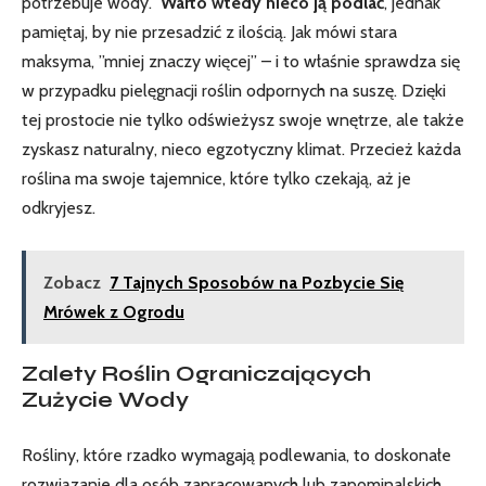
potrzebuje wody. ‌
Warto wtedy nieco ją podlać
, ‍jednak
pamiętaj, by nie przesadzić z ilością. Jak mówi stara
maksyma, ‍”mniej znaczy więcej” – i to właśnie sprawdza się
w przypadku pielęgnacji roślin odpornych na suszę. Dzięki
tej‍ prostocie nie tylko odświeżysz swoje wnętrze, ale także⁤
zyskasz naturalny, nieco egzotyczny klimat. Przecież ‌każda
⁢roślina ma swoje tajemnice, które tylko czekają, aż je
‌odkryjesz.
Zobacz
7 Tajnych Sposobów na Pozbycie Się
Mrówek z Ogrodu
Zalety Roślin ‌Ograniczających
Zużycie Wody
Rośliny, które rzadko wymagają podlewania,⁢ to ⁢doskonałe
rozwiązanie dla osób zapracowanych lub zapominalskich,⁣