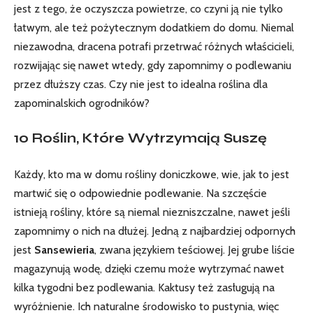
jest z tego, że oczyszcza ⁢powietrze, ​co czyni‌ ją nie tylko⁤
łatwym, ale też pożytecznym dodatkiem do ⁢domu. ⁢Niemal
niezawodna, dracena potrafi przetrwać‌ różnych właścicieli,
rozwijając się nawet wtedy, gdy​ zapomnimy o podlewaniu
przez ⁢dłuższy czas. Czy ⁢nie jest‌ to idealna roślina dla​
zapominalskich⁢ ogrodników?
10 Roślin, Które Wytrzymają Suszę
Każdy, kto ma w domu rośliny doniczkowe,⁢ wie, jak⁢ to ‌jest⁤
martwić się o odpowiednie ‌podlewanie. Na szczęście⁤
istnieją rośliny, które są niemal niezniszczalne, nawet jeśli
zapomnimy o nich na dłużej. Jedną z najbardziej odpornych
⁣jest⁣
Sansewieria
, zwana ⁣językiem teściowej. Jej ⁣grube liście
magazynują wodę, dzięki czemu może wytrzymać⁢ nawet
kilka tygodni bez podlewania. Kaktusy też‌ zasługują na
wyróżnienie. Ich naturalne środowisko to pustynia, więc