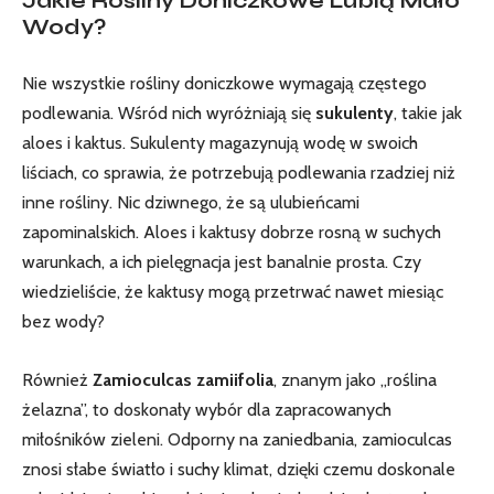
Jakie Rośliny Doniczkowe Lubią Mało
Wody?
Nie wszystkie ‍rośliny doniczkowe⁣ wymagają częstego
podlewania. Wśród nich wyróżniają się
sukulenty
, ‍takie jak
aloes i kaktus. Sukulenty magazynują​ wodę w‌ swoich ​
liściach, co sprawia, że potrzebują podlewania ‍rzadziej niż
inne‌ rośliny. Nic dziwnego, że są ulubieńcami
zapominalskich. Aloes i kaktusy dobrze rosną‍ w suchych
warunkach,‌ a ich pielęgnacja‌ jest banalnie prosta. ⁣Czy
wiedzieliście, że kaktusy mogą przetrwać ​nawet miesiąc‌
bez wody?
Również
Zamioculcas zamiifolia
, znanym jako „roślina
żelazna”, to doskonały wybór dla zapracowanych
miłośników zieleni. Odporny na zaniedbania, zamioculcas
znosi słabe światło i suchy⁤ klimat, dzięki ‍czemu doskonale