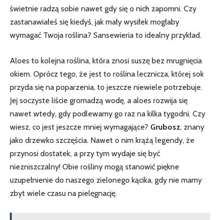
świetnie radzą sobie nawet gdy się o nich zapomni. Czy
zastanawiałeś‍ się ‌kiedyś, jak mały wysiłek mogłaby
wymagać Twoja‌ roślina? Sansewieria to idealny przykład.
Aloes to kolejna ⁤roślina, która znosi suszę bez mrugnięcia
okiem. Oprócz tego, że‌ jest to ⁣roślina lecznicza, której sok
przyda się na ⁢poparzenia, to ​jeszcze niewiele potrzebuje.
Jej soczyste liście gromadzą wodę, a⁢ aloes rozwija się
nawet wtedy, gdy podlewamy‌ go‍ raz na kilka tygodni. Czy
wiesz, co jest ⁣jeszcze mniej wymagające?
Grubosz
, znany
jako drzewko szczęścia. Nawet o nim krążą legendy,‍ że
przynosi dostatek, a przy tym wydaje się być
niezniszczalny! Obie rośliny mogą stanowić piękne‍
uzupełnienie ​do naszego zielonego kącika, gdy nie mamy
zbyt wiele ​czasu na pielęgnację.