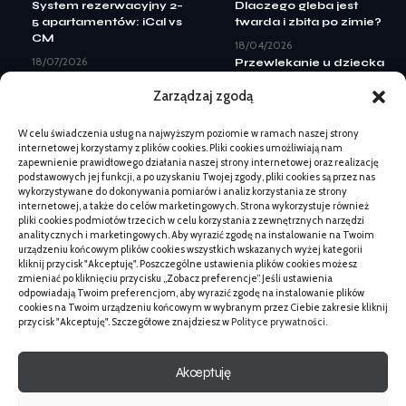
System rezerwacyjny 2–
Dlaczego gleba jest
5 apartamentów: iCal vs
twarda i zbita po zimie?
CM
18/04/2026
18/07/2026
Przewlekanie u dziecka
Landing page pod Meta
zabawami: materiały i
Zarządzaj zgodą
Ads: elementy do
stopniowanie
leadów
12/02/2026
W celu świadczenia usług na najwyższym poziomie w ramach naszej strony
08/07/2026
Landing page pod Meta
internetowej korzystamy z plików cookies. Pliki cookies umożliwiają nam
Kiedy zmiana logo nie
Ads: elementy do
zapewnienie prawidłowego działania naszej strony internetowej oraz realizację
wystarczy: pełny
leadów
podstawowych jej funkcji, a po uzyskaniu Twojej zgody, pliki cookies są przez nas
rebranding
08/07/2026
wykorzystywane do dokonywania pomiarów i analiz korzystania ze strony
internetowej, a także do celów marketingowych. Strona wykorzystuje również
07/07/2026
Japandi a styl
pliki cookies podmiotów trzecich w celu korzystania z zewnętrznych narzędzi
Beskid Makowski:
skandynawski:
analitycznych i marketingowych. Aby wyrazić zgodę na instalowanie na Twoim
spokojne szlaki na 1
kluczowe różnice
urządzeniu końcowym plików cookies wszystkich wskazanych wyżej kategorii
dzień bez tłumów
kliknij przycisk "Akceptuję". Poszczególne ustawienia plików cookies możesz
14/04/2026
zmieniać po kliknięciu przycisku „Zobacz preferencje”. Jeśli ustawienia
18/06/2026
Kiedy łzawienie oka u
odpowiadają Twoim preferencjom, aby wyrazić zgodę na instalowanie plików
Kontrola pergoli po zimie
kota wymaga wizyty –
cookies na Twoim urządzeniu końcowym w wybranym przez Ciebie zakresie kliknij
przed montażem: co
objawy
przycisk "Akceptuję". Szczegółowe znajdziesz w
Polityce prywatności
.
ocenić
19/02/2026
03/06/2026
Akceptuję