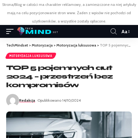
Strona/Blog w całości ma charakter reklamowy, a zamieszczone na niej artykuły
mają na celu pozycjonowanie stron www. Żaden z wpisów nie pochodzi od
użytkowników, a wszystkie zostały opłacone.
Aa
TechMindset
>
Motoryzacja
>
Motoryzacja luksusowa
>
TOP 5 pojemnych aut 2024 – przestrzeń bez kompromisów
MOTORYZACJA LUKSUSOWA
TOP 5 pojemnych aut
2024 – przestrzeń bez
kompromisów
Redakcja
Opublikowano 14/10/2024