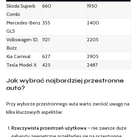
Skoda Superb
660
1950
Combi
Mercedes-Benz
355
2400
GLS
Volkswagen ID.
1121
2205
Buzz
Kia Carnival
627
2905
Tesla Model X
425
2487
Jak wybrać najbardziej przestronne
auto?
Przy wyborze przestronnego auta warto zwrócić uwagę na
kilka kluczowych aspektów:
Rzeczywista przestrzeń użytkowa
– nie zawsze duże
gabaryty zewnętrzne przekładają się na przestronne