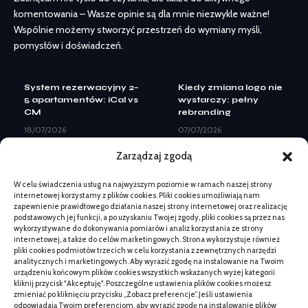
komentowania – Wasze opinie są dla mnie niezwykle ważne!
Wspólnie możemy stworzyć przestrzeń do wymiany myśli,
pomysłów i doświadczeń.
System rezerwacyjny 2–
Kiedy zmiana logo nie
5 apartamentów: iCal vs
wystarczy: pełny
CM
rebranding
18/07/2026
07/07/2026
Landing page pod Meta
Landing page pod Meta
Zarządzaj zgodą
Ads: elementy do
Ads: elementy do
leadów
leadów
W celu świadczenia usług na najwyższym poziomie w ramach naszej strony
08/07/2026
08/07/2026
internetowej korzystamy z plików cookies. Pliki cookies umożliwiają nam
Kiedy zmiana logo nie
Kupno książki dla
zapewnienie prawidłowego działania naszej strony internetowej oraz realizację
wystarczy: pełny
dziecka: na co zwrócić
podstawowych jej funkcji, a po uzyskaniu Twojej zgody, pliki cookies są przez nas
rebranding
uwagę
wykorzystywane do dokonywania pomiarów i analiz korzystania ze strony
internetowej, a także do celów marketingowych. Strona wykorzystuje również
07/07/2026
13/05/2026
pliki cookies podmiotów trzecich w celu korzystania z zewnętrznych narzędzi
Beskid Makowski:
System rezerwacyjny 2–
analitycznych i marketingowych. Aby wyrazić zgodę na instalowanie na Twoim
spokojne szlaki na 1
5 apartamentów: iCal vs
urządzeniu końcowym plików cookies wszystkich wskazanych wyżej kategorii
dzień bez tłumów
CM
kliknij przycisk "Akceptuję". Poszczególne ustawienia plików cookies możesz
zmieniać po kliknięciu przycisku „Zobacz preferencje”. Jeśli ustawienia
18/06/2026
18/07/2026
odpowiadają Twoim preferencjom, aby wyrazić zgodę na instalowanie plików