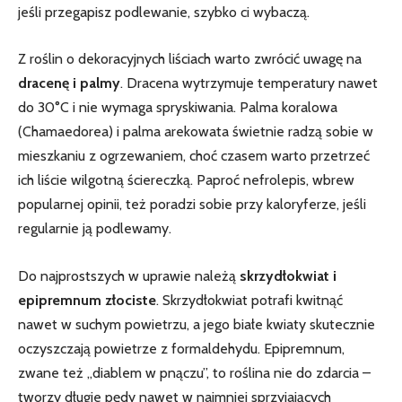
jeśli przegapisz podlewanie, szybko ci wybaczą.
Z roślin o dekoracyjnych liściach warto ‌zwrócić uwagę na
dracenę i palmy
. Dracena wytrzymuje temperatury nawet
do 30°C i nie wymaga spryskiwania. Palma‌ koralowa
(Chamaedorea) ‍i palma arekowata świetnie radzą sobie w
mieszkaniu z ogrzewaniem, choć ‍czasem warto przetrzeć⁤
ich liście wilgotną ściereczką. Paproć nefrolepis,⁣ wbrew ​
popularnej opinii, też poradzi sobie przy kaloryferze, jeśli
regularnie ⁣ją podlewamy.
Do najprostszych w uprawie należą
skrzydłokwiat i‌
epipremnum‌ złociste
. Skrzydłokwiat potrafi kwitnąć
nawet w suchym powietrzu, a jego białe kwiaty skutecznie
oczyszczają powietrze z formaldehydu. Epipremnum,
zwane też „diablem w pnączu”, to roślina nie ⁣do zdarcia –
tworzy długie pędy nawet w najmniej sprzyjających