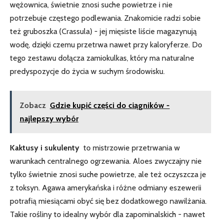
wężownica, świetnie znosi suche powietrze i nie
potrzebuje ⁢częstego podlewania. Znakomicie radzi sobie
też ⁢gruboszka (Crassula) ⁢- jej mięsiste liście magazynują
wodę, dzięki czemu‍ przetrwa nawet przy kaloryferze. Do
tego zestawu dołącza zamiokulkas, który ma naturalne
predyspozycje do życia ⁢w​ suchym środowisku.
Zobacz
Gdzie kupić części do ciągników -
najlepszy wybór
Kaktusy i sukulenty
‌ to mistrzowie przetrwania w
‌warunkach centralnego ogrzewania. Aloes zwyczajny nie
tylko świetnie znosi suche powietrze, ale⁤ też oczyszcza je
z toksyn. Agawa amerykańska i różne odmiany eszewerii
potrafią miesiącami obyć się bez dodatkowego nawilżania.
Takie⁤ rośliny​ to idealny wybór dla zapominalskich -‌ nawet