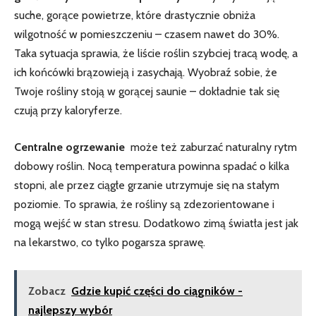
suche, gorące powietrze, które⁤ drastycznie obniża
wilgotność w pomieszczeniu – czasem nawet do 30%.
Taka sytuacja sprawia, że liście roślin szybciej tracą​ wodę, a
⁣ich końcówki⁢ brązowieją i zasychają. Wyobraź sobie, że
Twoje rośliny stoją w gorącej saunie – dokładnie​ tak się
czują przy kaloryferze.
Centralne ⁣ogrzewanie
⁢ może też zaburzać naturalny rytm
dobowy roślin. Nocą temperatura powinna spadać o kilka
stopni,‍ ale przez⁤ ciągłe grzanie utrzymuje się na ‌stałym
poziomie. ⁢To sprawia, że rośliny są zdezorientowane i
mogą wejść w stan stresu. Dodatkowo zimą światła jest jak
na lekarstwo, co tylko ⁢pogarsza sprawę.
Zobacz
Gdzie kupić części do ciągników -
najlepszy wybór