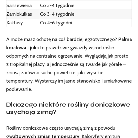
Sansewieria
Co 3-4 tygodnie
Zamiokulkas
Co 3-4 tygodnie
Kaktusy
Co 4-6 tygodni
A może masz‍ ochotę na coś bardziej​ egzotycznego?
Palma
koralowa i juka
to prawdziwe gwiazdy wśród roślin
odpornych na centralne ogrzewanie. Wyglądają jak prosto
z tropikalnej plaży, a jednocześnie są twarde⁢ jak górale –
zniosą zarówno suche powietrze, jak i wysokie
temperatury. Wystarczy im jasne stanowisko i umiarkowane
podlewanie.
Dlaczego niektóre rośliny doniczkowe
usychają zimą?
Rośliny doniczkowe często usychają zimą z‌ powodu
gwałtownych ⁢zmian temperatury
. Kaloryfery emitują