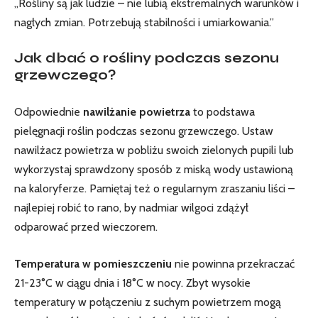
„Rośliny są jak ​ludzie – nie lubią ekstremalnych warunków i⁢
nagłych zmian. Potrzebują stabilności ⁣i umiarkowania.”
Jak dbać o ⁢rośliny podczas sezonu
grzewczego?
Odpowiednie
nawilżanie powietrza
to podstawa
pielęgnacji roślin podczas sezonu grzewczego. Ustaw
nawilżacz ⁣powietrza w pobliżu swoich zielonych pupili lub
wykorzystaj ⁢sprawdzony⁣ sposób z miską wody ustawioną
‌na kaloryferze. Pamiętaj też o regularnym zraszaniu liści –
najlepiej robić to rano, by nadmiar wilgoci zdążył
odparować przed wieczorem.
Temperatura w pomieszczeniu
nie powinna przekraczać
21-23°C w ciągu dnia i 18°C w nocy. Zbyt wysokie
temperatury w połączeniu z suchym powietrzem mogą