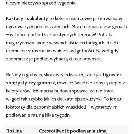
niczym pieczywo sprzed tygodnia.
Kaktusy i sukulenty
to kolejni mistrzowie‌ przetrwania w
ogrzewanych pomieszczeniach. Mają to zapisane w genach
– w końcu‌ pochodzą z ⁢pustynnych terenów! Potrafią
magazynować wodę w swoich‌ liściach i łodygach, dzięki
czemu nie straszne im wahania wilgotności. Nawet gdy
zapomnisz je podlać, wybaczą ci to z łatwością.
Rośliny ​o grubych, skórzastych ‍liściach, takie jak
figowiec
sprężysty czy grubosz
, również świetnie znoszą ciepło z
kaloryferów. Ich mocna budowa sprawia, że ⁣nie‍ tracą⁢
wilgoci tak szybko jak ich delikatniejsze ⁣kuzynki. To idealni
lokatorzy dla zapominalskich właścicieli – wystarczy im
podlewanie raz⁢ na kilka tygodni.
Roślina
Częstotliwość podlewania zimą