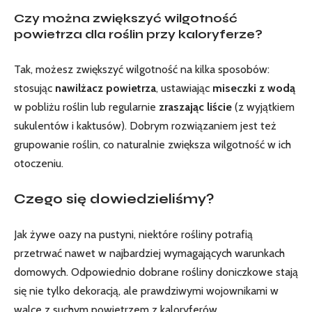
Czy można zwiększyć wilgotność‌
powietrza dla roślin przy kaloryferze?
Tak, możesz zwiększyć wilgotność na kilka sposobów:
stosując
nawilżacz powietrza
, ustawiając⁢
miseczki z wodą
w pobliżu roślin lub regularnie
zraszając liście
(z wyjątkiem
sukulentów i kaktusów). Dobrym rozwiązaniem jest też
grupowanie roślin, co naturalnie zwiększa wilgotność⁤ w ich
otoczeniu.
Czego się dowiedzieliśmy?
Jak żywe oazy na pustyni, niektóre rośliny potrafią
przetrwać nawet w najbardziej wymagających warunkach
domowych.
Odpowiednio dobrane ⁢rośliny doniczkowe
stają
się nie tylko dekoracją, ale prawdziwymi wojownikami w
‍walce z suchym powietrzem‌ z kaloryferów.