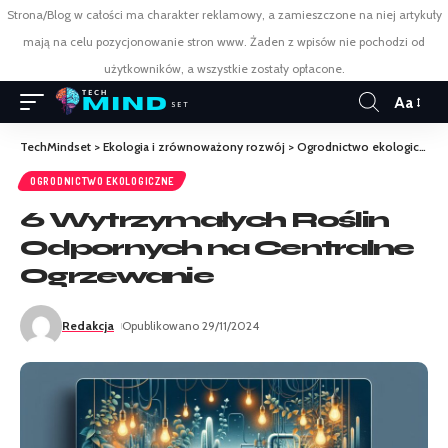
Strona/Blog w całości ma charakter reklamowy, a zamieszczone na niej artykuły
mają na celu pozycjonowanie stron www. Żaden z wpisów nie pochodzi od
użytkowników, a wszystkie zostały opłacone.
Aa
TechMindset
>
Ekologia i zrównoważony rozwój
>
Ogrodnictwo ekologiczne
OGRODNICTWO EKOLOGICZNE
6 Wytrzymałych Roślin
Odpornych na Centralne
Ogrzewanie
Redakcja
Opublikowano 29/11/2024