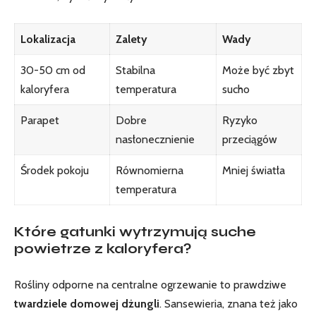
Lokalizacja
Zalety
Wady
30-50 cm⁤ od
Stabilna
Może ⁢być zbyt
kaloryfera
temperatura
sucho
Parapet
Dobre
Ryzyko
nasłonecznienie
przeciągów
Środek pokoju
Równomierna
Mniej⁢ światła
temperatura
Które gatunki wytrzymują suche
powietrze z kaloryfera?
Rośliny odporne na centralne ‌ogrzewanie to prawdziwe
twardziele domowej dżungli
. ⁣Sansewieria, ⁢znana też jako