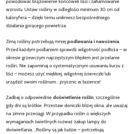
powodować brązowienie końcówek ⁣liści i zahamowanie
wzrostu. Ustaw rośliny w odległości minimum 30 cm od
kaloryfera – dzięki temu unikniesz bezpośredniego
działania gorącego powietrza.
Zimą rośliny potrzebują mniej
podlewania ​i nawożenia
.
Przed każdym podlaniem sprawdź wilgotność podłoża – w
okresie grzewczym najczęstszym błędem jest przelanie
roślin. Nie ‍zapominaj o systematycznym usuwaniu kurzu z
liści – możesz użyć miękkiej, wilgotnej ściereczki⁤ lub
urządzić ‌swoim roślinom… ​prysznic w łazience!
Zadbaj o odpowiednie
doświetlenie roślin
, szczególnie
gdy dni ‍są krótkie. Przestaw doniczki bliżej okna, ale uważaj
⁣na‍ zimne przeciągi. W przypadku roślin o większych
wymaganiach świetlnych rozważ zakup lampy do
doświetlania.⁢ „Rośliny są jak ludzie – potrzebują