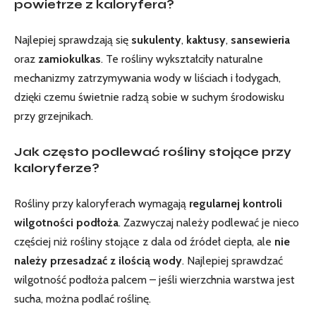
powietrze z kaloryfera?
Najlepiej sprawdzają⁢ się
sukulenty
,
kaktusy
,​
sansewieria
oraz
zamiokulkas
. Te rośliny wykształciły naturalne⁣
mechanizmy zatrzymywania wody w liściach i łodygach,
dzięki czemu świetnie radzą sobie ⁢w suchym środowisku
przy ‍grzejnikach.
Jak często podlewać rośliny ‍stojące przy
kaloryferze?
Rośliny przy kaloryferach wymagają
regularnej kontroli
wilgotności podłoża
. Zazwyczaj należy podlewać je ⁢nieco
częściej niż rośliny stojące z dala od źródeł ciepła, ale
nie
należy przesadzać z ilością wody
. Najlepiej sprawdzać
wilgotność podłoża palcem – jeśli⁢ wierzchnia warstwa jest
sucha, można podlać roślinę.