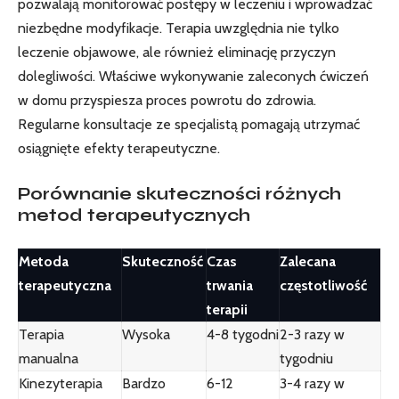
pozwalają monitorować postępy w leczeniu i wprowadzać
niezbędne modyfikacje. Terapia uwzględnia nie tylko
leczenie objawowe, ale również eliminację przyczyn
dolegliwości. Właściwe wykonywanie zaleconych ćwiczeń
w domu przyspiesza proces powrotu do zdrowia.
Regularne konsultacje ze specjalistą pomagają utrzymać
osiągnięte efekty terapeutyczne.
Porównanie skuteczności różnych
metod terapeutycznych
Metoda
Skuteczność
Czas
Zalecana
terapeutyczna
trwania
częstotliwość
terapii
Terapia
Wysoka
4-8 tygodni
2-3 razy w
manualna
tygodniu
Kinezyterapia
Bardzo
6-12
3-4 razy w