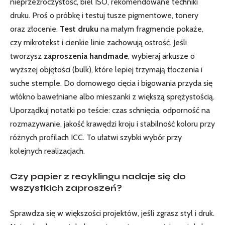
nieprzezroczystość, biel ISO, rekomendowane techniki
druku. Proś o próbkę i testuj tusze pigmentowe, tonery
oraz złocenie.
Test druku
na małym fragmencie pokaże,
czy mikrotekst i cienkie linie zachowują ostrość. Jeśli
tworzysz
zaproszenia handmade
, wybieraj arkusze o
wyższej objętości (bulk), które lepiej trzymają tłoczenia i
suche stemple. Do domowego cięcia i bigowania przyda się
włókno bawełniane albo mieszanki z większą sprężystością.
Uporządkuj notatki po teście: czas schnięcia, odporność na
rozmazywanie, jakość krawędzi kroju i stabilność koloru przy
różnych profilach ICC. To ułatwi szybki wybór przy
kolejnych realizacjach.
Czy papier z recyklingu nadaje się do
wszystkich zaproszeń?
Sprawdza się w większości projektów, jeśli zgrasz styl i druk.