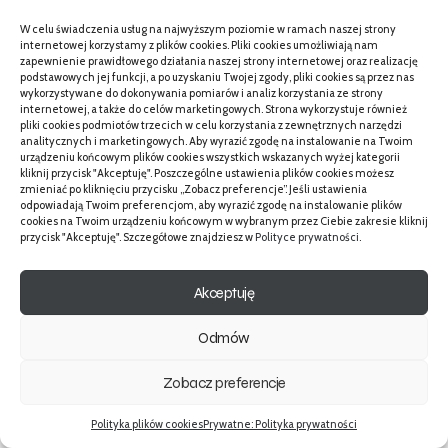
Jak wybrać gramaturę papieru do
W celu świadczenia usług na najwyższym poziomie w ramach naszej strony
zaproszeń?
internetowej korzystamy z plików cookies. Pliki cookies umożliwiają nam
zapewnienie prawidłowego działania naszej strony internetowej oraz realizację
podstawowych jej funkcji, a po uzyskaniu Twojej zgody, pliki cookies są przez nas
Wybierz 250–300 g/m² dla pojedynczej karty i 240–280
wykorzystywane do dokonywania pomiarów i analiz korzystania ze strony
internetowej, a także do celów marketingowych. Strona wykorzystuje również
g/m² dla zestawów. Wyższa gramatura podnosi prestiż, ale
pliki cookies podmiotów trzecich w celu korzystania z zewnętrznych narzędzi
bywa trudniejsza dla domowych podajników. Jeśli planujesz
analitycznych i marketingowych. Aby wyrazić zgodę na instalowanie na Twoim
urządzeniu końcowym plików cookies wszystkich wskazanych wyżej kategorii
tłoczenie, rozważ 280–350 g/m². Test bigowania wskaże,
kliknij przycisk "Akceptuję". Poszczególne ustawienia plików cookies możesz
zmieniać po kliknięciu przycisku „Zobacz preferencje”. Jeśli ustawienia
czy włókna nie pękają. Dla lekkich kopert i niższych kosztów
odpowiadają Twoim preferencjom, aby wyrazić zgodę na instalowanie plików
wysyłki trzymaj wagę kompletu w ryzach. Zrób próbę druku
cookies na Twoim urządzeniu końcowym w wybranym przez Ciebie zakresie kliknij
przycisk "Akceptuję". Szczegółowe znajdziesz w
Polityce prywatności
.
na docelowej gramaturze i oceń ostrość, przebijanie oraz
czas schnięcia.
Akceptuję
Czy papier perłowy nadaje się do druku
Odmów
domowego?
Zobacz preferencje
Tak, lecz laser zwykle daje czystszy kontur i krótszy czas
utrwalenia. Atrament wymaga dłuższego schnięcia i profilu
Polityka plików cookies
Prywatne: Polityka prywatności