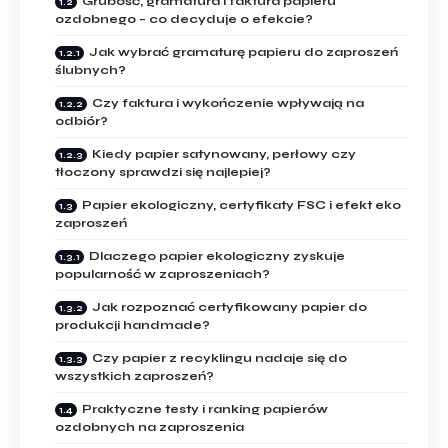
Grubość, gramatura i faktura papieru
ozdobnego – co decyduje o efekcie?
Jak wybrać gramaturę papieru do zaproszeń
ślubnych?
Czy faktura i wykończenie wpływają na
odbiór?
Kiedy papier satynowany, perłowy czy
tłoczony sprawdzi się najlepiej?
Papier ekologiczny, certyfikaty FSC i efekt eko
zaproszeń
Dlaczego papier ekologiczny zyskuje
popularność w zaproszeniach?
Jak rozpoznać certyfikowany papier do
produkcji handmade?
Czy papier z recyklingu nadaje się do
wszystkich zaproszeń?
Praktyczne testy i ranking papierów
ozdobnych na zaproszenia