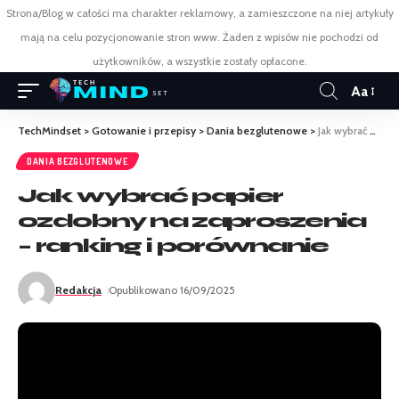
Strona/Blog w całości ma charakter reklamowy, a zamieszczone na niej artykuły
mają na celu pozycjonowanie stron www. Żaden z wpisów nie pochodzi od
użytkowników, a wszystkie zostały opłacone.
Aa
TechMindset
>
Gotowanie i przepisy
>
Dania bezglutenowe
>
Jak wybrać papier ozdobny na zaproszenia – ranking i porównanie
DANIA BEZGLUTENOWE
Jak wybrać papier
ozdobny na zaproszenia
– ranking i porównanie
Redakcja
Opublikowano 16/09/2025