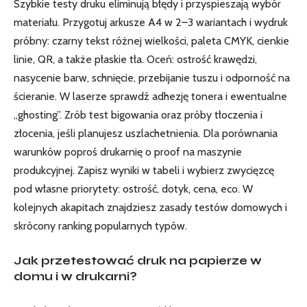
Szybkie testy druku eliminują błędy i przyspieszają wybór
materiału. Przygotuj arkusze A4 w 2–3 wariantach i wydruk
próbny: czarny tekst różnej wielkości, paleta CMYK, cienkie
linie, QR, a także płaskie tła. Oceń: ostrość krawędzi,
nasycenie barw, schnięcie, przebijanie tuszu i odporność na
ścieranie. W laserze sprawdź adhezję tonera i ewentualne
„ghosting”. Zrób test bigowania oraz próby tłoczenia i
złocenia, jeśli planujesz uszlachetnienia. Dla porównania
warunków poproś drukarnię o proof na maszynie
produkcyjnej. Zapisz wyniki w tabeli i wybierz zwycięzcę
pod własne priorytety: ostrość, dotyk, cena, eco. W
kolejnych akapitach znajdziesz zasady testów domowych i
skrócony ranking popularnych typów.
Jak przetestować druk na papierze w
domu i w drukarni?