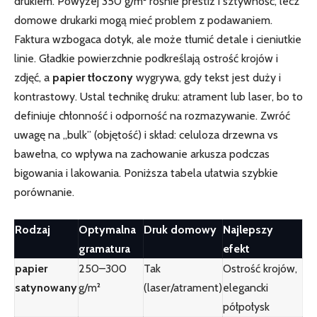
drukiem. Powyżej 350 g/m² rośnie prestiż i sztywność, lecz
domowe drukarki mogą mieć problem z podawaniem.
Faktura wzbogaca dotyk, ale może tłumić detale i cieniutkie
linie. Gładkie powierzchnie podkreślają ostrość krojów i
zdjęć, a
papier tłoczony
wygrywa, gdy tekst jest duży i
kontrastowy. Ustal technikę druku: atrament lub laser, bo to
definiuje chłonność i odporność na rozmazywanie. Zwróć
uwagę na „bulk” (objętość) i skład: celuloza drzewna vs
bawełna, co wpływa na zachowanie arkusza podczas
bigowania i lakowania. Poniższa tabela ułatwia szybkie
porównanie.
Rodzaj
Optymalna
Druk domowy
Najlepszy
gramatura
efekt
papier
250–300
Tak
Ostrość krojów,
satynowany
g/m²
(laser/atrament)
elegancki
półpołysk