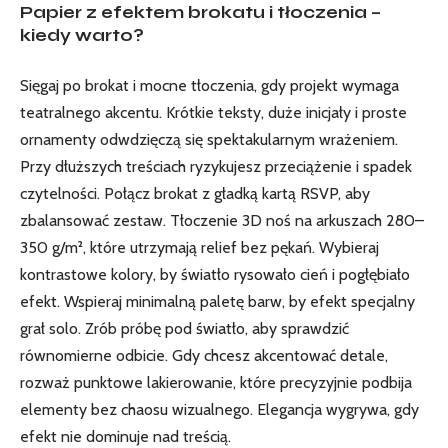
Papier z efektem brokatu i tłoczenia –
kiedy warto?
Sięgaj po brokat i mocne tłoczenia, gdy projekt wymaga
teatralnego akcentu. Krótkie teksty, duże inicjały i proste
ornamenty odwdzięczą się spektakularnym wrażeniem.
Przy dłuższych treściach ryzykujesz przeciążenie i spadek
czytelności. Połącz brokat z gładką kartą RSVP, aby
zbalansować zestaw. Tłoczenie 3D noś na arkuszach 280–
350 g/m², które utrzymają relief bez pękań. Wybieraj
kontrastowe kolory, by światło rysowało cień i pogłębiało
efekt. Wspieraj minimalną paletę barw, by efekt specjalny
grał solo. Zrób próbę pod światło, aby sprawdzić
równomierne odbicie. Gdy chcesz akcentować detale,
rozważ punktowe lakierowanie, które precyzyjnie podbija
elementy bez chaosu wizualnego. Elegancja wygrywa, gdy
efekt nie dominuje nad treścią.