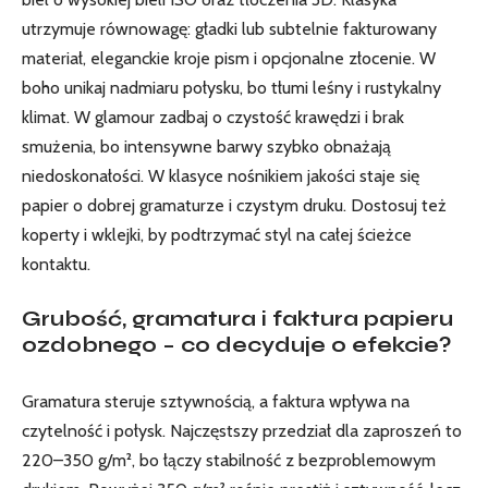
utrzymuje równowagę: gładki lub subtelnie fakturowany
materiał, eleganckie kroje pism i opcjonalne złocenie. W
boho unikaj nadmiaru połysku, bo tłumi leśny i rustykalny
klimat. W glamour zadbaj o czystość krawędzi i brak
smużenia, bo intensywne barwy szybko obnażają
niedoskonałości. W klasyce nośnikiem jakości staje się
papier o dobrej gramaturze i czystym druku. Dostosuj też
koperty i wklejki, by podtrzymać styl na całej ścieżce
kontaktu.
Grubość, gramatura i faktura papieru
ozdobnego – co decyduje o efekcie?
Gramatura steruje sztywnością, a faktura wpływa na
czytelność i połysk. Najczęstszy przedział dla zaproszeń to
220–350 g/m², bo łączy stabilność z bezproblemowym