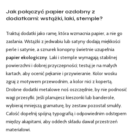
Jak połączyć papier ozdobny z
dodatkami: wstążki, laki, stemple?
Traktuj dodatki jako ramę, która wzmacnia papier, a nie go
zasłania. Wstążki z jedwabiu lub satyny dodają miękkości
perle i satynie, a sznurek konopny świetnie uzupełnia
papier ekologiczny
. Laki i stemple wymagają stabilnej
powierzchni i dobrej przyczepności; testuj je na małych
kartach, aby ocenić pękanie i przywieranie. Kolor wosku
zgraj z motywem przewodnim, a kolor nici z kopertą.
Drobne dodatki metalowe noś oszczędnie, by nie podnosić
wagi przesyłki. Jeśli planujesz kieszonki lub banderole,
wybieraj mniejszą gramaturę, by zestaw pozostał smukły.
Całość dopełnij spójną typografią i odpowiednim odstępem
między akapitami, aby oddech składu dawał przestrzeń
materiałowi.