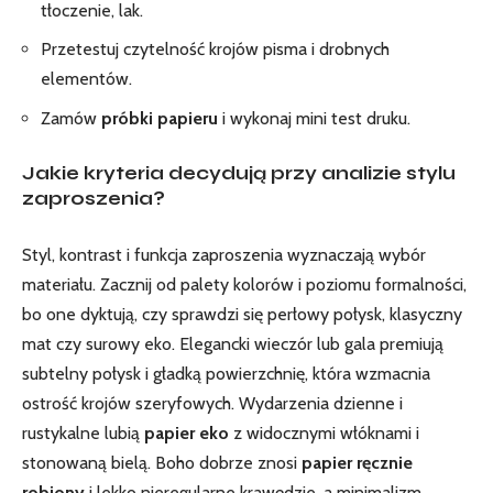
tłoczenie, lak.
Przetestuj czytelność krojów pisma i drobnych
elementów.
Zamów
próbki papieru
i wykonaj mini test druku.
Jakie kryteria decydują przy analizie stylu
zaproszenia?
Styl, kontrast i funkcja zaproszenia wyznaczają wybór
materiału. Zacznij od palety kolorów i poziomu formalności,
bo one dyktują, czy sprawdzi się perłowy połysk, klasyczny
mat czy surowy eko. Elegancki wieczór lub gala premiują
subtelny połysk i gładką powierzchnię, która wzmacnia
ostrość krojów szeryfowych. Wydarzenia dzienne i
rustykalne lubią
papier eko
z widocznymi włóknami i
stonowaną bielą. Boho dobrze znosi
papier ręcznie
robiony
i lekko nieregularne krawędzie, a minimalizm