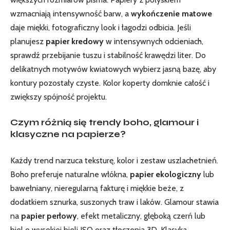
wzmacniają intensywność barw, a
wykończenie matowe
daje miękki, fotograficzny look i łagodzi odbicia. Jeśli
planujesz
papier kredowy
w intensywnych odcieniach,
sprawdź przebijanie tuszu i stabilność krawędzi liter. Do
delikatnych motywów kwiatowych wybierz jasną bazę, aby
kontury pozostały czyste. Kolor koperty domknie całość i
zwiększy spójność projektu.
Czym różnią się trendy boho, glamour i
klasyczne na papierze?
Każdy trend narzuca teksturę, kolor i zestaw uszlachetnień.
Boho preferuje naturalne włókna,
papier ekologiczny
lub
bawełniany, nieregularną fakturę i miękkie beże, z
dodatkiem sznurka, suszonych traw i laków. Glamour stawia
na
papier perłowy
, efekt metaliczny, głęboką czerń lub
biel o wysokiej bieli ISO oraz tłoczenia 3D. Klasyka