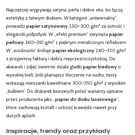
Najczęściej wygrywają satyna, perła i dobre eko, bo łączą
estetykę z łatwym drukiem. W kategorii „uniwersalny”
prowadzi
papier satynowany
250–300 g/m² za ostrość i
elegancki półpołysk. W „efekt premium” zwycięża
papier
perłowy
260–310 g/m² z pięknym metalicznym refleksem.
W „eco&rustic” króluje
papier ekologiczny
240–320 g/m²
z przyjemną fakturą i dobrą nieprzezroczystością. Do
akwareli i zdjęć świetnie działa gładki
papier kredowy
o
wysokiej bieli. Jeśli planujesz tłoczenie na sucho, testy
wskazują mieszanki bawełniane 300–350 g/m² z wysokim
„bulkiem”. Do drukarek biurowych poleć warianty opisane
przez producenta jako „
papier do druku laserowego
”,
które zachowują kształt i ostrość krawędzi nawet przy
dużych aplach.
Inspiracje, trendy oraz przykłady