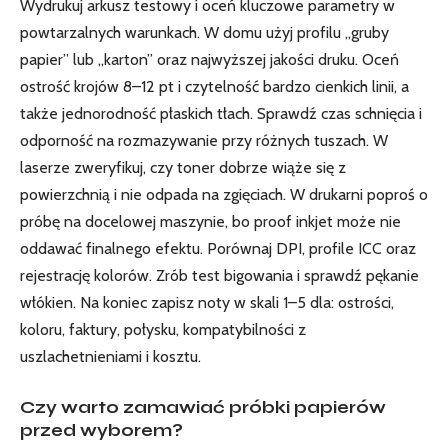
Wydrukuj arkusz testowy i oceń kluczowe parametry w
powtarzalnych warunkach. W domu użyj profilu „gruby
papier” lub „karton” oraz najwyższej jakości druku. Oceń
ostrość krojów 8–12 pt i czytelność bardzo cienkich linii, a
także jednorodność płaskich tłach. Sprawdź czas schnięcia i
odporność na rozmazywanie przy różnych tuszach. W
laserze zweryfikuj, czy toner dobrze wiąże się z
powierzchnią i nie odpada na zgięciach. W drukarni poproś o
próbę na docelowej maszynie, bo proof inkjet może nie
oddawać finalnego efektu. Porównaj DPI, profile ICC oraz
rejestrację kolorów. Zrób test bigowania i sprawdź pękanie
włókien. Na koniec zapisz noty w skali 1–5 dla: ostrości,
koloru, faktury, połysku, kompatybilności z
uszlachetnieniami i kosztu.
Czy warto zamawiać próbki papierów
przed wyborem?