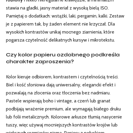
stawia na gładki, jasny materiał z wysoką bielą ISO.
Pamiętaj o dodatkach: wstążki, laki, pergamin, kalki. Zestaw
je z papierem tak, by żaden element nie krzyczał. Dla
wysokich kontrastów unikaj mocnego ziarnienia, które
pogarsza czytelność delikatnych kursyw i mikrotekstu.
Czy kolor papieru ozdobnego podkreśla
charakter zaproszenia?
Kolor kieruje odbiorem, kontrastem i czytelnością treści.
Biel i kość słoniowa dają uniwersalny, elegancki efekt i
pozwalają na złocenia oraz tłoczenia bez nadmiaru.
Pastele wspierają boho i vintage, a czerń lub granat
podbijają wrażenie premium, ale wymagają białego druku
lub folii metalicznych. Kolorowe arkusze tłumią nasycenie
tuszy, więc używaj mocniejszych kontrastów krojów lub
większych rozmiarów pisma. Papiery z połyskiem