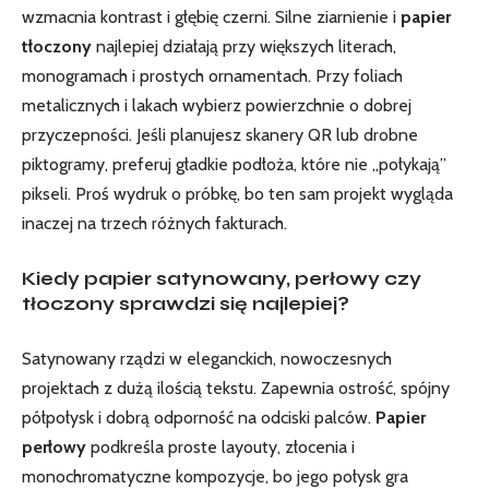
wzmacnia kontrast i głębię czerni. Silne ziarnienie i
papier
tłoczony
najlepiej działają przy większych literach,
monogramach i prostych ornamentach. Przy foliach
metalicznych i lakach wybierz powierzchnie o dobrej
przyczepności. Jeśli planujesz skanery QR lub drobne
piktogramy, preferuj gładkie podłoża, które nie „połykają”
pikseli. Proś wydruk o próbkę, bo ten sam projekt wygląda
inaczej na trzech różnych fakturach.
Kiedy papier satynowany, perłowy czy
tłoczony sprawdzi się najlepiej?
Satynowany rządzi w eleganckich, nowoczesnych
projektach z dużą ilością tekstu. Zapewnia ostrość, spójny
półpołysk i dobrą odporność na odciski palców.
Papier
perłowy
podkreśla proste layouty, złocenia i
monochromatyczne kompozycje, bo jego połysk gra