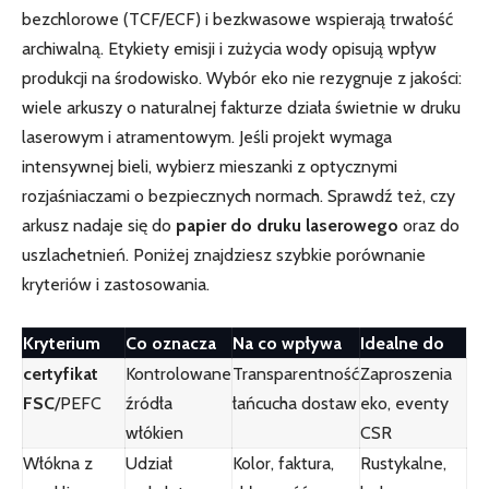
bezchlorowe (TCF/ECF) i bezkwasowe wspierają trwałość
archiwalną. Etykiety emisji i zużycia wody opisują wpływ
produkcji na środowisko. Wybór eko nie rezygnuje z jakości:
wiele arkuszy o naturalnej fakturze działa świetnie w druku
laserowym i atramentowym. Jeśli projekt wymaga
intensywnej bieli, wybierz mieszanki z optycznymi
rozjaśniaczami o bezpiecznych normach. Sprawdź też, czy
arkusz nadaje się do
papier do druku laserowego
oraz do
uszlachetnień. Poniżej znajdziesz szybkie porównanie
kryteriów i zastosowania.
Kryterium
Co oznacza
Na co wpływa
Idealne do
certyfikat
Kontrolowane
Transparentność
Zaproszenia
FSC
/PEFC
źródła
łańcucha dostaw
eko, eventy
włókien
CSR
Włókna z
Udział
Kolor, faktura,
Rustykalne,