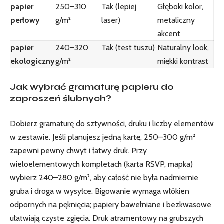
papier
250–310
Tak (lepiej
Głęboki kolor,
perłowy
g/m²
laser)
metaliczny
akcent
papier
240–320
Tak (test tuszu)
Naturalny look,
ekologiczny
g/m²
miękki kontrast
Jak wybrać gramaturę papieru do
zaproszeń ślubnych?
Dobierz gramaturę do sztywności, druku i liczby elementów
w zestawie. Jeśli planujesz jedną kartę, 250–300 g/m²
zapewni pewny chwyt i łatwy druk. Przy
wieloelementowych kompletach (karta RSVP, mapka)
wybierz 240–280 g/m², aby całość nie była nadmiernie
gruba i droga w wysyłce. Bigowanie wymaga włókien
odpornych na pęknięcia; papiery bawełniane i bezkwasowe
ułatwiają czyste zgięcia. Druk atramentowy na grubszych