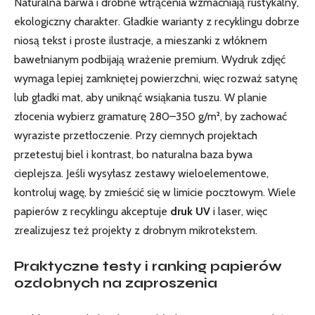
Naturalna barwa i drobne wtrącenia wzmacniają rustykalny,
ekologiczny charakter. Gładkie warianty z recyklingu dobrze
niosą tekst i proste ilustracje, a mieszanki z włóknem
bawełnianym podbijają wrażenie premium. Wydruk zdjęć
wymaga lepiej zamkniętej powierzchni, więc rozważ satynę
lub gładki mat, aby uniknąć wsiąkania tuszu. W planie
złocenia wybierz gramaturę 280–350 g/m², by zachować
wyraziste przetłoczenie. Przy ciemnych projektach
przetestuj biel i kontrast, bo naturalna baza bywa
cieplejsza. Jeśli wysyłasz zestawy wieloelementowe,
kontroluj wagę, by zmieścić się w limicie pocztowym. Wiele
papierów z recyklingu akceptuje
druk UV
i laser, więc
zrealizujesz też projekty z drobnym mikrotekstem.
Praktyczne testy i ranking papierów
ozdobnych na zaproszenia