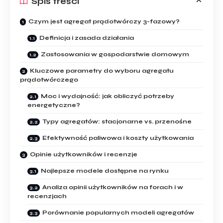
Spis treści
Czym jest agregat prądotwórczy 3-fazowy?
Definicja i zasada działania
Zastosowania w gospodarstwie domowym
Kluczowe parametry do wyboru agregatu
prądotwórczego
Moc i wydajność: jak obliczyć potrzeby
energetyczne?
Typy agregatów: stacjonarne vs. przenośne
Efektywność paliwowa i koszty użytkowania
Opinie użytkowników i recenzje
Najlepsze modele dostępne na rynku
Analiza opinii użytkowników na forach i w
recenzjach
Porównanie popularnych modeli agregatów