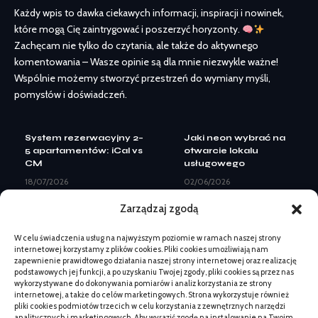
Każdy wpis to dawka ciekawych informacji, inspiracji i nowinek,
które mogą Cię zaintrygować i poszerzyć horyzonty.
Zachęcam nie tylko do czytania, ale także do aktywnego
komentowania – Wasze opinie są dla mnie niezwykle ważne!
Wspólnie możemy stworzyć przestrzeń do wymiany myśli,
pomysłów i doświadczeń.
System rezerwacyjny 2–
Jaki neon wybrać na
5 apartamentów: iCal vs
otwarcie lokalu
CM
usługowego
18/07/2026
02/06/2026
Landing page pod Meta
Etapy rekultywacji
Zarządzaj zgodą
Ads: elementy do
żwirowni po zamknięciu
leadów
18/04/2026
W celu świadczenia usług na najwyższym poziomie w ramach naszej strony
08/07/2026
Kiedy zmiana logo nie
internetowej korzystamy z plików cookies. Pliki cookies umożliwiają nam
Kiedy zmiana logo nie
wystarczy: pełny
zapewnienie prawidłowego działania naszej strony internetowej oraz realizację
wystarczy: pełny
rebranding
podstawowych jej funkcji, a po uzyskaniu Twojej zgody, pliki cookies są przez nas
rebranding
wykorzystywane do dokonywania pomiarów i analiz korzystania ze strony
07/07/2026
internetowej, a także do celów marketingowych. Strona wykorzystuje również
07/07/2026
Jak sprawdzić czy lapis
pliki cookies podmiotów trzecich w celu korzystania z zewnętrznych narzędzi
Beskid Makowski:
lazuli jest naturalny –
analitycznych i marketingowych. Aby wyrazić zgodę na instalowanie na Twoim