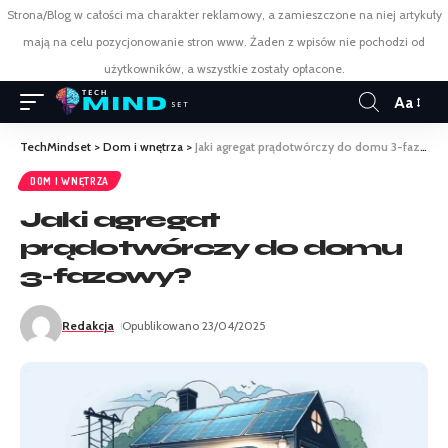
Strona/Blog w całości ma charakter reklamowy, a zamieszczone na niej artykuły
mają na celu pozycjonowanie stron www. Żaden z wpisów nie pochodzi od
użytkowników, a wszystkie zostały opłacone.
Aa
TechMindset
>
Dom i wnętrza
>
Jaki agregat prądotwórczy do domu 3-fazowy?
DOM I WNĘTRZA
Jaki agregat
prądotwórczy do domu
3-fazowy?
Redakcja
Opublikowano 23/04/2025