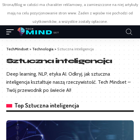
Strona/Blog w całości ma charakter reklamowy, a zamieszczone na niej artykuły
mają na celu pozycjonowanie stron www. Żaden z wpisów nie pochodzi od
użytkowników, a wszystkie zostały opłacone.
TechMindset
>
Technologia
>
Sztuczna inteligencja
Sztuczna inteligencja
Deep learning, NLP, etyka AI. Odkryj, jak sztuczna
inteligencja kształtuje naszą rzeczywistość. Tech Mindset –
Twój przewodnik po świecie AI!
Top Sztuczna inteligencja