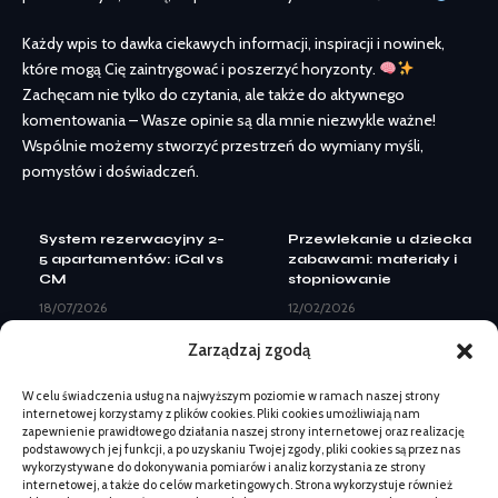
Każdy wpis to dawka ciekawych informacji, inspiracji i nowinek,
które mogą Cię zaintrygować i poszerzyć horyzonty.
Zachęcam nie tylko do czytania, ale także do aktywnego
komentowania – Wasze opinie są dla mnie niezwykle ważne!
Wspólnie możemy stworzyć przestrzeń do wymiany myśli,
pomysłów i doświadczeń.
System rezerwacyjny 2–
Przewlekanie u dziecka
5 apartamentów: iCal vs
zabawami: materiały i
CM
stopniowanie
18/07/2026
12/02/2026
Landing page pod Meta
Kiedy łzawienie oka u
Zarządzaj zgodą
Ads: elementy do
kota wymaga wizyty –
leadów
objawy
W celu świadczenia usług na najwyższym poziomie w ramach naszej strony
08/07/2026
19/02/2026
internetowej korzystamy z plików cookies. Pliki cookies umożliwiają nam
Kiedy zmiana logo nie
Dlaczego gleba jest
zapewnienie prawidłowego działania naszej strony internetowej oraz realizację
wystarczy: pełny
twarda i zbita po zimie?
podstawowych jej funkcji, a po uzyskaniu Twojej zgody, pliki cookies są przez nas
rebranding
18/04/2026
wykorzystywane do dokonywania pomiarów i analiz korzystania ze strony
internetowej, a także do celów marketingowych. Strona wykorzystuje również
07/07/2026
Jak sprawdzić czy lapis