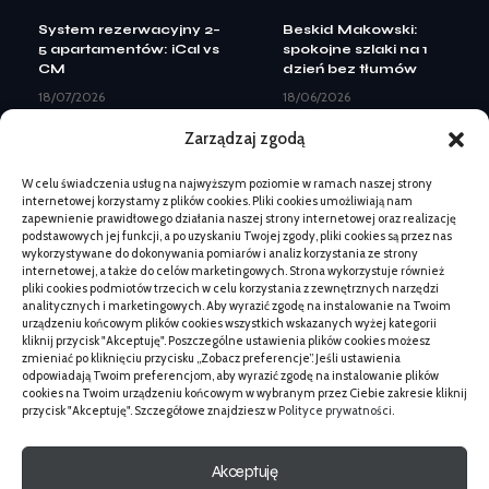
System rezerwacyjny 2–
Beskid Makowski:
5 apartamentów: iCal vs
spokojne szlaki na 1
CM
dzień bez tłumów
18/07/2026
18/06/2026
Landing page pod Meta
Kiedy zamówić mapę
Zarządzaj zgodą
Ads: elementy do
do celów projektowych
leadów
przed budową
W celu świadczenia usług na najwyższym poziomie w ramach naszej strony
08/07/2026
02/06/2026
internetowej korzystamy z plików cookies. Pliki cookies umożliwiają nam
Kiedy zmiana logo nie
Kiedy łzawienie oka u
zapewnienie prawidłowego działania naszej strony internetowej oraz realizację
wystarczy: pełny
kota wymaga wizyty –
podstawowych jej funkcji, a po uzyskaniu Twojej zgody, pliki cookies są przez nas
rebranding
objawy
wykorzystywane do dokonywania pomiarów i analiz korzystania ze strony
internetowej, a także do celów marketingowych. Strona wykorzystuje również
07/07/2026
19/02/2026
pliki cookies podmiotów trzecich w celu korzystania z zewnętrznych narzędzi
Beskid Makowski:
Kiedy zmiana logo nie
analitycznych i marketingowych. Aby wyrazić zgodę na instalowanie na Twoim
spokojne szlaki na 1
wystarczy: pełny
urządzeniu końcowym plików cookies wszystkich wskazanych wyżej kategorii
dzień bez tłumów
rebranding
kliknij przycisk "Akceptuję". Poszczególne ustawienia plików cookies możesz
zmieniać po kliknięciu przycisku „Zobacz preferencje”. Jeśli ustawienia
18/06/2026
07/07/2026
odpowiadają Twoim preferencjom, aby wyrazić zgodę na instalowanie plików
Kontrola pergoli po zimie
Projekt strony inwestycji
cookies na Twoim urządzeniu końcowym w wybranym przez Ciebie zakresie kliknij
przed montażem: co
mieszkaniowej pod
przycisk "Akceptuję". Szczegółowe znajdziesz w
Polityce prywatności
.
ocenić
sprzedaż
03/06/2026
27/04/2026
Akceptuję