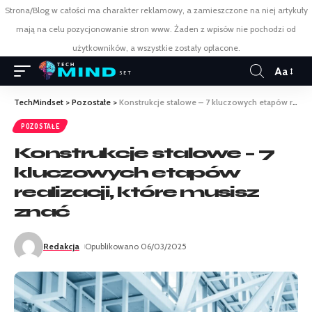
Strona/Blog w całości ma charakter reklamowy, a zamieszczone na niej artykuły
mają na celu pozycjonowanie stron www. Żaden z wpisów nie pochodzi od
użytkowników, a wszystkie zostały opłacone.
Aa
TechMindset
>
Pozostałe
>
Konstrukcje stalowe – 7 kluczowych etapów realizacji, które musisz znać
POZOSTAŁE
Konstrukcje stalowe – 7
kluczowych etapów
realizacji, które musisz
znać
Redakcja
Opublikowano 06/03/2025