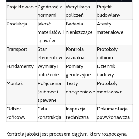
Projektowanie
Zgodność z
Weryfikacja
Projekt
normami
obliczeń
budowlany
Produkcja
Jakość
Badania
Atesty
materiałów i
nieniszczące
materiałowe
spawów
Transport
Stan
Kontrola
Protokoły
elementów
wizualna
odbioru
Fundamenty
Wymiary i
Pomiary
Dziennik
położenie
geodezyjne
budowy
Montaż
Połączenia
Testy
Protokoły
śrubowe i
obciążeniowe
montażowe
spawane
Odbiór
Cała
Inspekcja
Dokumentacja
końcowy
konstrukcja
techniczna
powykonawcza
Kontrola jakości jest procesem ciągłym, który rozpoczyna