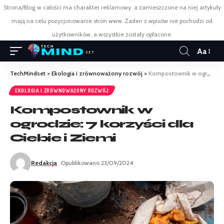
Strona/Blog w całości ma charakter reklamowy, a zamieszczone na niej artykuły
mają na celu pozycjonowanie stron www. Żaden z wpisów nie pochodzi od
użytkowników, a wszystkie zostały opłacone.
Aa
TechMindset
>
Ekologia i zrównoważony rozwój
>
Kompostownik w ogrodzie: 7 korzyści dla Ciebie i Ziemi
EKOLOGIA I ZRÓWNOWAŻONY ROZWÓJ
Kompostownik w
ogrodzie: 7 korzyści dla
Ciebie i Ziemi
Redakcja
Opublikowano 23/09/2024