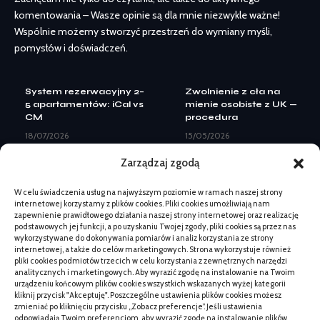
komentowania – Wasze opinie są dla mnie niezwykle ważne!
Wspólnie możemy stworzyć przestrzeń do wymiany myśli,
pomysłów i doświadczeń.
System rezerwacyjny 2–
Zwolnienie z cła na
5 apartamentów: iCal vs
mienie osobiste z UK —
CM
procedura
18/07/2026
15/05/2026
Landing page pod Meta
Projekt strony inwestycji
Zarządzaj zgodą
Ads: elementy do
mieszkaniowej pod
leadów
sprzedaż
W celu świadczenia usług na najwyższym poziomie w ramach naszej strony
08/07/2026
27/04/2026
internetowej korzystamy z plików cookies. Pliki cookies umożliwiają nam
Kiedy zmiana logo nie
Jaki neon wybrać na
zapewnienie prawidłowego działania naszej strony internetowej oraz realizację
wystarczy: pełny
otwarcie lokalu
podstawowych jej funkcji, a po uzyskaniu Twojej zgody, pliki cookies są przez nas
rebranding
usługowego
wykorzystywane do dokonywania pomiarów i analiz korzystania ze strony
internetowej, a także do celów marketingowych. Strona wykorzystuje również
07/07/2026
02/06/2026
pliki cookies podmiotów trzecich w celu korzystania z zewnętrznych narzędzi
Beskid Makowski:
Kiedy zamówić mapę
analitycznych i marketingowych. Aby wyrazić zgodę na instalowanie na Twoim
spokojne szlaki na 1
do celów projektowych
urządzeniu końcowym plików cookies wszystkich wskazanych wyżej kategorii
dzień bez tłumów
przed budową
kliknij przycisk "Akceptuję". Poszczególne ustawienia plików cookies możesz
zmieniać po kliknięciu przycisku „Zobacz preferencje”. Jeśli ustawienia
18/06/2026
02/06/2026
odpowiadają Twoim preferencjom, aby wyrazić zgodę na instalowanie plików